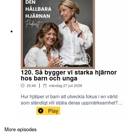
120. Så bygger vi starka hjärnor
hos barn och unga
|
25:46
måndag 27 juli 2026
Hur hjälper vi barn att utveckla fokus i en värld
som ständigt vill stjäla deras uppmärksamhet?
Det är frågan Gabriella utforskar i veckans avsnitt
Play
där hon möter två gäster som från olika håll
brinner för samma sak – att ge barn och unga
bättre förutsättningar att lära, utvecklas och må
More episodes