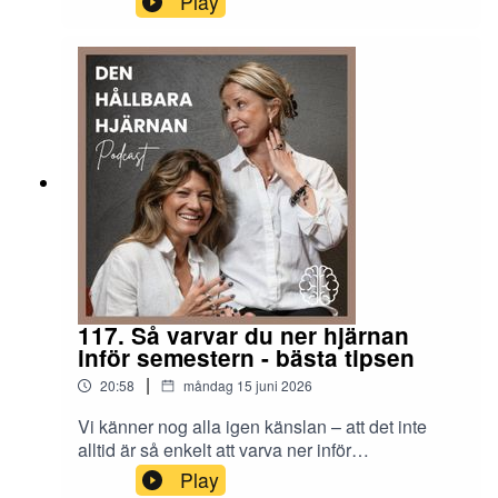
Play
bearbetar erfarenheter och föder kreativitet.
Problemet är att de flesta av oss belastar det
första och försummar det andra. I det här avsnittet
utforskar vi varför ostörd vila inte är lathet utan en
aktiv återhämtningsprocess, hur dina bästa idéer
egentligen uppstår – och hur du tränar hjärnan att
smidigt växla mellan de två lägena för att undvika
utmattning och tänka som allra skarpast
117. Så varvar du ner hjärnan
inför semestern - bästa tipsen
|
20:58
måndag 15 juni 2026
Vi känner nog alla igen känslan – att det inte
alltid är så enkelt att varva ner inför
semestern.Efter några intensiva veckor med
Play
deadlines som ska hållas, projekt som ska