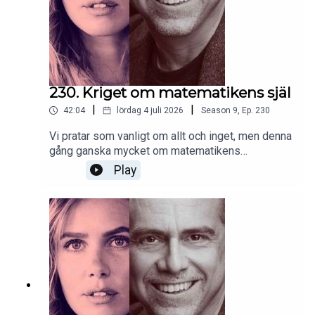
230. Kriget om matematikens själ
|
|
42:04
lördag 4 juli 2026
Season
9
,
Ep.
230
Vi pratar som vanligt om allt och inget, men denna
gång ganska mycket om matematikens
fundament, efter att Christer läst en bok som han
Play
gått igång på. Häng med!