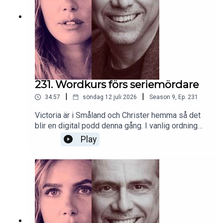
231. Wordkurs förs seriemördare
|
|
34:57
söndag 12 juli 2026
Season
9
,
Ep.
231
Victoria är i Småland och Christer hemma så det
blir en digital podd denna gång. I vanlig ordning
blandad soppa, seriemördare, filmen Heat och
Play
Bloomsburygruppen bland mycket annat.