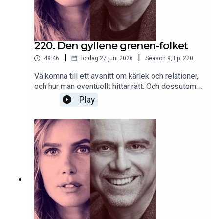
220. Den gyllene grenen-folket
|
|
49:46
lördag 27 juni 2026
Season
9
,
Ep.
220
Välkomna till ett avsnitt om kärlek och relationer,
och hur man eventuellt hittar rätt. Och dessutom:
Vi har svaret på vad Johan Persson gör idag!!
Play
Christer lyckades med sin uppgift. Teaser: Svaret
är RAFFLANDE.