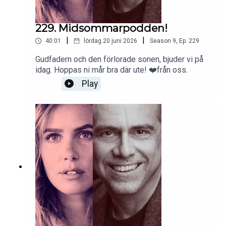
229. Midsommarpodden!
|
|
40:01
lördag 20 juni 2026
Season
9
,
Ep.
229
Gudfadern och den förlorade sonen, bjuder vi på
idag. Hoppas ni mår bra där ute! ❤️från oss.
Play