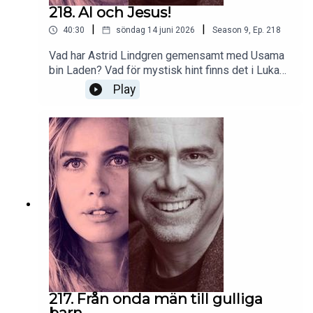
218. AI och Jesus!
|
|
40:30
söndag 14 juni 2026
Season
9
,
Ep.
218
Vad har Astrid Lindgren gemensamt med Usama
bin Laden? Vad för mystisk hint finns det i Lukas
och Matteus evangelium? Och vad har hänt med
Play
Antropic? Nästa vecka kör vi Gudfadern-podden!
Stay tuned 👊🏻
217. Från onda män till gulliga
barn