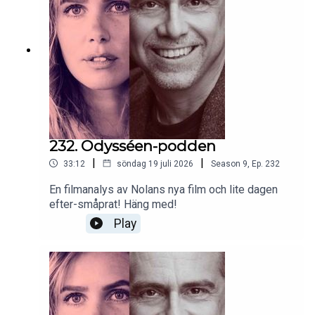
232. Odysséen-podden
|
|
33:12
söndag 19 juli 2026
Season
9
,
Ep.
232
En filmanalys av Nolans nya film och lite dagen
efter-småprat! Häng med!
Play