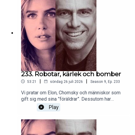
233. Robotar, kärlek och bomber
|
|
53:21
söndag 26 juli 2026
Season
9
,
Ep.
233
Vi pratar om Elon, Chomsky och människor som
gift sig med sina ”föräldrar”. Dessutom har
Victoria förstått vilken märklig kvinnogrupp hon
Play
tillhör. Och Christer berättar häpnadsväckande
saker om Japans syn på vad som är levande.