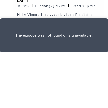
|
|
59:56
söndag 7 juni 2026
Season
9
,
Ep.
217
Hitler, Victoria blir avvisad av barn, Rumänien,
utilitarism och Stanley Kubrick! Med mer med
mera.
Play
Copyright
Christer Sturmark & Victoria Larm
Hosted with ❤️ by
Acast