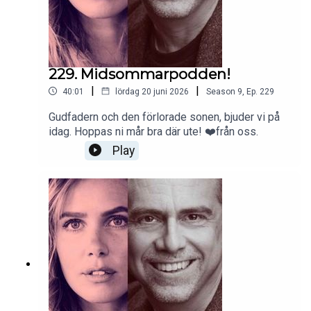
229. Midsommarpodden!
|
|
40:01
lördag 20 juni 2026
Season
9
,
Ep.
229
Gudfadern och den förlorade sonen, bjuder vi på
idag. Hoppas ni mår bra där ute! ❤️från oss.
Play