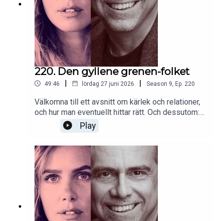
220. Den gyllene grenen-folket
|
|
49:46
lördag 27 juni 2026
Season
9
,
Ep.
220
Välkomna till ett avsnitt om kärlek och relationer,
och hur man eventuellt hittar rätt. Och dessutom:
Vi har svaret på vad Johan Persson gör idag!!
Play
Christer lyckades med sin uppgift. Teaser: Svaret
är RAFFLANDE.