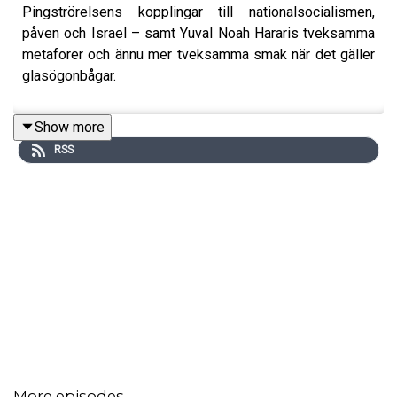
Pingströrelsens kopplingar till nationalsocialismen,
påven och Israel – samt Yuval Noah Hararis tveksamma
metaforer och ännu mer tveksamma smak när det gäller
glasögonbågar.
Show more
RSS
More episodes