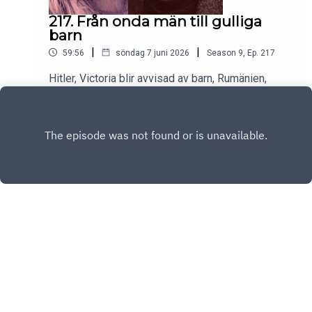
217. Från onda män till gulliga
barn
|
|
59:56
söndag 7 juni 2026
Season
9
,
Ep.
217
Hitler, Victoria blir avvisad av barn, Rumänien,
utilitarism och Stanley Kubrick! Med mer med
mera.
Play
Copyright
Christer Sturmark & Victoria Larm
Hosted with ❤️ by
Acast