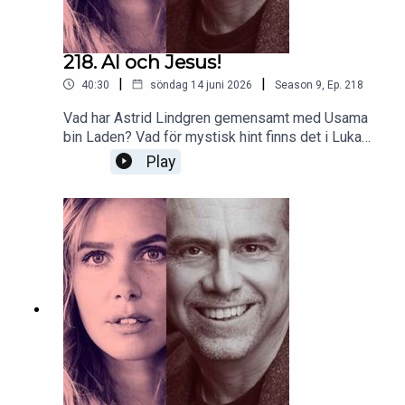
218. AI och Jesus!
|
|
40:30
söndag 14 juni 2026
Season
9
,
Ep.
218
Vad har Astrid Lindgren gemensamt med Usama
bin Laden? Vad för mystisk hint finns det i Lukas
och Matteus evangelium? Och vad har hänt med
Play
Antropic? Nästa vecka kör vi Gudfadern-podden!
Stay tuned 👊🏻