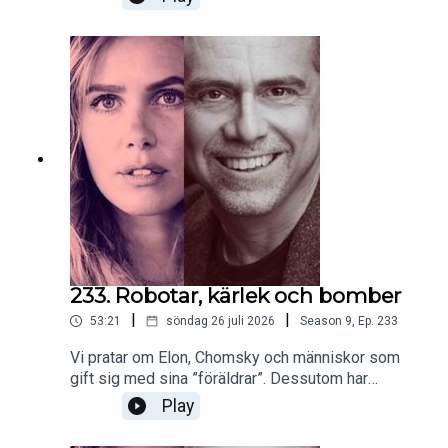
233. Robotar, kärlek och bomber
|
|
53:21
söndag 26 juli 2026
Season
9
,
Ep.
233
Vi pratar om Elon, Chomsky och människor som
gift sig med sina ”föräldrar”. Dessutom har
Victoria förstått vilken märklig kvinnogrupp hon
Play
tillhör. Och Christer berättar häpnadsväckande
saker om Japans syn på vad som är levande.