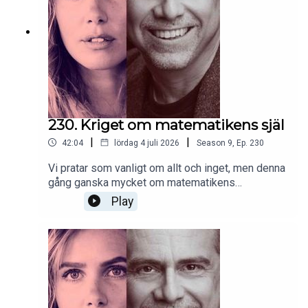
230. Kriget om matematikens själ
|
|
42:04
lördag 4 juli 2026
Season
9
,
Ep.
230
Vi pratar som vanligt om allt och inget, men denna
gång ganska mycket om matematikens
fundament, efter att Christer läst en bok som han
Play
gått igång på. Häng med!