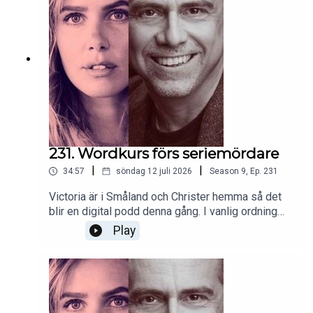
231. Wordkurs förs seriemördare
|
|
34:57
söndag 12 juli 2026
Season
9
,
Ep.
231
Victoria är i Småland och Christer hemma så det
blir en digital podd denna gång. I vanlig ordning
blandad soppa, seriemördare, filmen Heat och
Play
Bloomsburygruppen bland mycket annat.