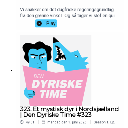
Vi snakker om det dugfriske regeringsgrundlag
fra den grønne vinkel.. Og så tager vi slef en quiz
til sidst.—Skriv jer op på www.10er.dk og støt
Play
programmet med en lille donation, så ville vi være
yderst taknemmelige:
https://10er.dk/dendyrisketime—IG:
instagram.com/dendyrisketimeMBK:
instagram.com/kallebkimAH:
instagram.com/alexanderholmdk—Produceret hos
PodAmok STUDIOGrafik af Rikke Blicher //
instagram.com/rblicher/Musik af Rasmus Voss //
instagram.com/fantastic_mr_voss/—
323. Et mystisk dyr i Nordsjælland
| Den Dyriske Time #323
|
|
49:51
mandag den 1. juni 2026
Season
1
,
Ep.