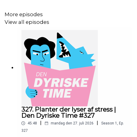
hvem der modtager dem.
More episodes
View all episodes
Oi mate!? Er længe siden du har hørt en dårlig australsk
accent? Så glæd dig til et indslag om hotte australske
diller – saltvandskrokodillerne er hot stuff.
De hurtige nyheder spørger; hvad en omelet har med
kæmpefugle at gøre, og hvem der driller manatterne?
Ugens lyd er indsendt af en trofast anonym lytter, og vi
dækker tonsvis af spørgsmål om P. Clausens
327. Planter der lyser af stress |
Den Dyriske Time #327
Fiskehandel og giver fingerpeg til gode fiskehandlere.
|
|
45:48
mandag den 27. juli 2026
Season
1
,
Ep.
327