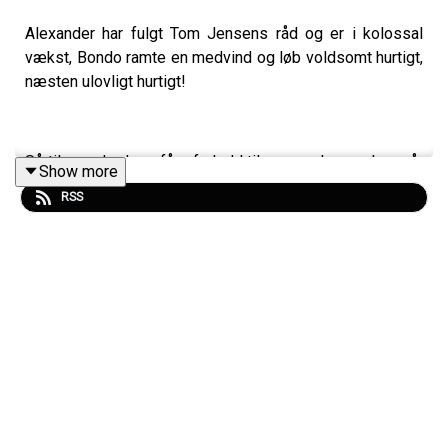
Alexander har fulgt Tom Jensens råd og er i kolossal
vækst, Bondo ramte en medvind og løb voldsomt hurtigt,
næsten ulovligt hurtigt!
Så til en nyhed om fårs forhold til mennesker, og hvornår
Show more
denne 3-i-1 art blev domesticeret, cirka og måske.
RSS
Afskovningsraten er i Indonesien på vej op igen – det gik
ellers lige så godt og var desværre for godt til at være
sandt.
Så er der “for en gangs skyld” interessekonflikter galore
ifb. med midler til fiskeriet. Pengene er øremærket til
præcis det modsatte af hvad bundtrawl er – gæt selv,