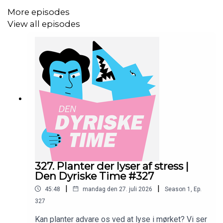
Der er
El Quizzo Bondo
, og Mette spørger:
får dyr også
More episodes
graviditetskvalme?
View all episodes
Vamos – og måske lige tænk over, hvad der ligger i
gryden, specielt hvis det er levende.
—
Skriv jer op på
www.10er.dk
og støt programmet med en
lille donation, så ville vi være yderst taknemmelige:
https://10er.dk/dendyrisketime
—
327. Planter der lyser af stress |
IG:
instagram.com/dendyrisketime
Den Dyriske Time #327
|
|
45:48
mandag den 27. juli 2026
Season
1
,
Ep.
MBK:
instagram.com/kallebkim
327
AH:
instagram.com/alexanderholmdk
Kan planter advare os ved at lyse i mørket? Vi ser