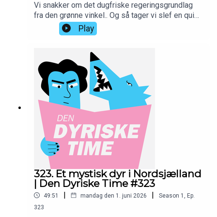
Vi snakker om det dugfriske regeringsgrundlag
fra den grønne vinkel.. Og så tager vi slef en quiz
til sidst.—Skriv jer op på www.10er.dk og støt
Play
programmet med en lille donation, så ville vi være
yderst taknemmelige:
https://10er.dk/dendyrisketime—IG:
instagram.com/dendyrisketimeMBK:
instagram.com/kallebkimAH:
instagram.com/alexanderholmdk—Produceret hos
PodAmok STUDIOGrafik af Rikke Blicher //
instagram.com/rblicher/Musik af Rasmus Voss //
instagram.com/fantastic_mr_voss/—
323. Et mystisk dyr i Nordsjælland
| Den Dyriske Time #323
|
|
49:51
mandag den 1. juni 2026
Season
1
,
Ep.
323