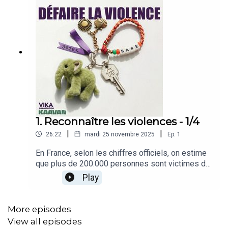
1. Reconnaître les violences - 1/4
|
|
26:22
mardi 25 novembre 2025
Ep.
1
En France, selon les chiffres officiels, on estime
que plus de 200.000 personnes sont victimes de
viols, tentatives de viol ou agressions sexuelles
Play
par an, dont 85% sont des femmes. Cela
représente un viol ou une tentative de viol toutes
les 2 minutes 30. Et on estime que plus de 50%
More episodes
de ces agressions sont commises sur des
View all episodes
personnes mineures. Mais que recouvrent