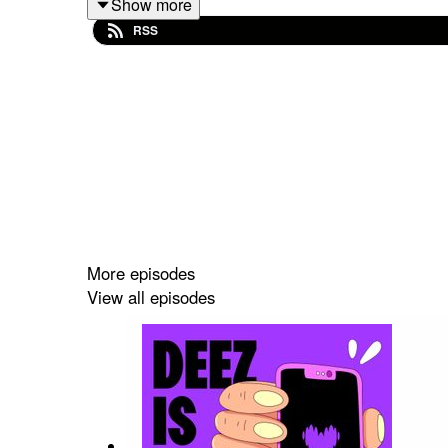
Show more
RSS
Denis Germain (Site Reliability Engineer), Souha
de COP, semées de succès et d’embûches, et prod
Animé par Loïc Doubinine et Vincent Lepot. Réali
Transcription disponible sur notre blog
https://me
More episodes
View all episodes