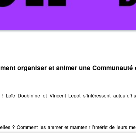
ment organiser et animer une Communauté 
! Loïc Doubinine et Vincent Lepot s’intéressent aujourd’
lles ? Comment les animer et maintenir l’intérêt de leurs 
 de chacun ? Et enfin, comment combiner initiatives issues des C