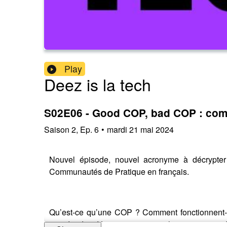
Play
Deez is la tech
S02E06 - Good COP, bad COP : com
Saison
2
,
Ep.
6
•
mardi 21 mai 2024
Nouvel épisode, nouvel acronyme à décrypter 
Communautés de Pratique en français.
Qu’est-ce qu’une COP ? Comment fonctionnent-e
prendre des décisions et assurer la participation