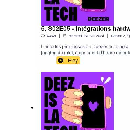
5. S02E05 - Intégrations hardw
|
|
43:49
mercredi 24 avril 2024
Saison
2
,
E
L’une des promesses de Deezer est d’accomp
jogging du midi, à son quart d’heure détent
doit d’être disponible sur divers appareils
Play
gérés ? Comment appréhende-t-on la multipl
toujours là au bon moment, au bon endroit, 
Nicolas Pinoteau (VP Product & Engineerin
département Partnership Integration de Deez
opérationnels et contractuels.Animé par Loï
https://medium.com/deezer-engineering.Si vo
part de vos retours ou idées de sujets sur 