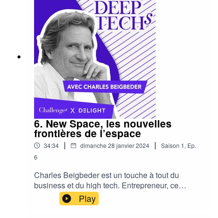
Commission de réflexion sur l’éthique de la
recherche en sciences et technologies du
numérique (Cerna), elle anime un groupe de
travail sur « Ethique en apprentissage
machine ».
6. New Space, les nouvelles
frontières de l’espace
|
|
34:34
dimanche 28 janvier 2024
Saison
1
,
Ep.
6
Charles Beigbeder est un touche à tout du
business et du high tech. Entrepreneur, ce
centralien a notamment créé l’opérateur
Play
d’électricité Poweo et la coopérative céréalière
AgroGeneration. Investisseur, il a fondé plusieurs