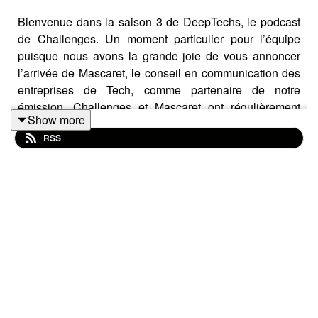
Bienvenue dans la saison 3 de DeepTechs, le podcast
de Challenges. Un moment particulier pour l’équipe
puisque nous avons la grande joie de vous annoncer
l’arrivée de Mascaret, le conseil en communication des
entreprises de Tech, comme partenaire de notre
émission. Challenges et Mascaret ont régulièrement
Show more
collaboré sur des dossiers divers comme le classement
RSS
des influenceurs ou le baromètre des initiatives IA des
grandes entreprises. Cette collaboration est donc, pour
nous, une évolution naturelle. L’ouverture de cette
nouvelle saison est aussi l’occasion de rappeler que
DeepTechs, c’est d’abord une équipe : Flora Issingui,
Maël Lorand, Charly Labyod, Guillaume Payan, et Gilles
Fontaine.
Et comme entrée en matière, nous vous proposons une
conversation avec une personnalité exceptionnelle :
Cécile Rap-Veber, directrice générale de la Société des