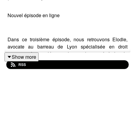
Nouvel épisode en ligne
Dans ce troisième épisode, nous retrouvons Elodie,
avocate au barreau de Lyon spécialisée en droit
commercial, pour décrypter les conditions générales de
Show more
vente.
RSS
Elle partage avec clarté les points essentiels à
connaître, notamment la
différence entre clients
professionnels et consommateurs
, et répond à une
question fréquente : peut-on utiliser un seul document
pour les deux ?
Spoiler : oui, mais à certaines conditions juridiques.