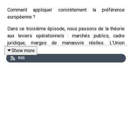
Comment appliquer concrètement la préférence
européenne ?
Dans ce troisième épisode, nous passons de la théorie
aux leviers opérationnels : marchés publics, cadre
juridique, marges de manœuvre réelles. L’Union
européenne peut-elle favoriser ses entreprises sans
Show more
enfreindre ses propres règles ou celles de l’OMC ?
RSS
Pour en parler, nous retrouvons Christophe Grudler,
eurodéputé Renew Europe et rapporteur sur
l’accélérateur industriel européen.
Au cours de cet échange, il détaille :
– les outils déjà disponibles pour orienter les marchés
publics
– les limites posées par le droit européen et