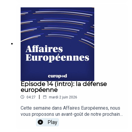
trois parties la semaine prochaine, nous vous
invitons à écouter un épisode du Brief Européen
consacré à la Pologne. Bonne écoute.
Episode 14 (intro): la défense
européenne
|
04:27
mardi 2 juin 2026
Cette semaine dans Affaires Européennes, nous
vous proposons un avant-goût de notre prochaine
série consacrée aux questions de défense. Avant
Play
de découvrir notre entretien en trois parties la