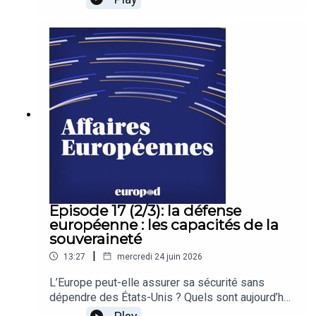
de la guerre, aux rivalités entre grandes
puissances et aux incertitudes sur l'engagement
américain, quels sont les atouts de l'Union
européenne ? Peut-elle réellement assurer sa
propre sécurité ? Et à quoi ressemblerait une
Europe souveraine à l'horizon 2035 ?
Episode 17 (2/3): la défense
européenne : les capacités de la
souveraineté
|
13:27
mercredi 24 juin 2026
L’Europe peut-elle assurer sa sécurité sans
dépendre des États-Unis ? Quels sont aujourd’hui
ses principaux manques capacitaires ? Son