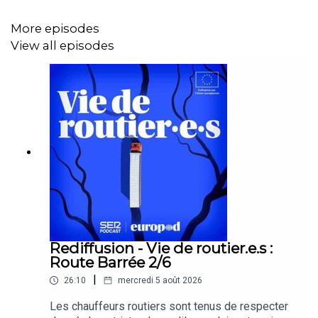
international
More episodes
– les évolutions possibles en matière de concurrence
View all episodes
– les impacts concrets d’une préférence européenne
assumée
Un épisode pour comprendre ce qui est déjà possible —
et ce qui reste encore à décider.
Un épisode d’Affaires européennes, le podcast qui
analyse les grands enjeux européens avec celles et
ceux qui les façonnent.
Rediffusion - Vie de routier.e.s :
Route Barrée 2/6
|
26:10
mercredi 5 août 2026
Les chauffeurs routiers sont tenus de respecter