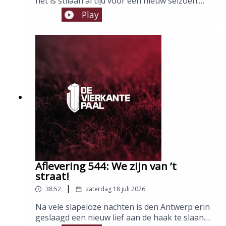
het is stilaan al tijd voor een nieuw seizoen.
Met een nieuwe eigenaar, een nieuwe coach
Play
en heel wat nieuwe spelers. Maar nog steeds
met dezelfde gezichten, waarvan er twee net
terug zijn van een gezellig en geslaagd
weekendje Londen.Host: YoniGasten: Dirk en
Victor
Aflevering 544: We zijn van ’t
straat!
|
38:52
zaterdag 18 juli 2026
Na vele slapeloze nachten is den Antwerp erin
geslaagd een nieuw lief aan de haak te slaan.