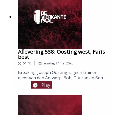
Aflevering 538: Oosting west, Faris
best
|
51:40
zondag 17 mei 2026
Breaking: Joseph Oosting is geen trainer
meer van den Antwerp. Bob, Duncan en Ben
kijken even terug op de passage van de
Play
Emmenaar, geven hem een plaats op de all-
time trainersranking en vinden snel een
antwoord op de vraag: wat als Haroun nu 6 op
6 haalt?Host: Ben JacobsGasten: Bob Dejongh
en Duncan BartholomeeusenMontage: