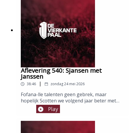
Host: Dave Van MeelPanel: Bob Dejongh en
Dirk PietersMontage: Thomas Slembrouck
Aflevering 540: Sjansen met
Janssen
|
38:46
zondag 24 mei 2026
Fofana-lle talenten geen gebrek, maar
hopelijk Scotten we volgend jaar beter met
nieuwe Helden. Gelukkig zijn we met een
Play
mooie overwinning uitge-Praet. Hulde aan
@filihaan op Instagram om deze witzes in te
sturen zodat Thomas, Yoni en Victor de
voorzetten kunnen binnenkoppen tijdens hun