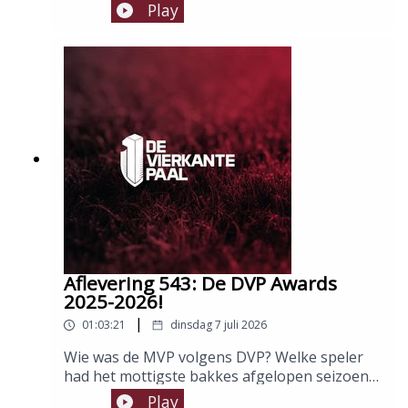
De charmes van de Great Old zijn
Play
onweerstaanbaar. En gelukkig dat wij allemaal
zijn!Host: Dave Van MeelPanel: Duncan
Bartholomeeusen en Jeron DewulfMontage:
Yoni Van Looveren
Aflevering 543: De DVP Awards
2025-2026!
|
01:03:21
dinsdag 7 juli 2026
Wie was de MVP volgens DVP? Welke speler
had het mottigste bakkes afgelopen seizoen?
En wie trapte de lekkerste goal tegen de
Play