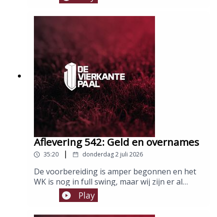
touwen? Duncan, Yoni en Ben fileren de
resultaten van de DVP Awards en sluiten zo
het afgelopen seizoen eindelijk af. Op naar de
toekomst, zeker?Host: Ben JacobsGasten:
Duncan Bartholomeeusen en Yoni Van
LooverenMontage: Duncan Bartholomeeusen
Aflevering 542: Geld en overnames
|
35:20
donderdag 2 juli 2026
De voorbereiding is amper begonnen en het
WK is nog in full swing, maar wij zijn er al
terug, want er bougeert iets op den Bosuil!
Play
Potentieel nieuwe eigenaars, de terugkeer
van coryfeeën, contracten van twee weken en