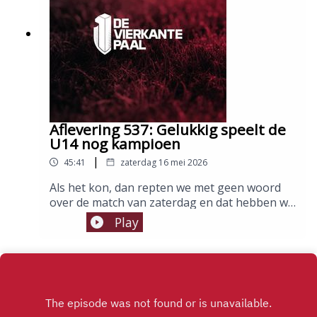
Thomas Slembrouck
Aflevering 537: Gelukkig speelt de
U14 nog kampioen
|
45:41
zaterdag 16 mei 2026
Als het kon, dan repten we met geen woord
over de match van zaterdag en dat hebben we
toch ook min of meer gedaan. Het gaat vooral
Play
over wat er anders moet de komende twee
matchen en of dat eigenlijk wel nog met
Oosting moet zijn. Een echt antwoord hebben
we niet, maar zoals dat gaat met toogpraat,
hebben we er toch redelijk lang over kunnen
zeveren. Oh ja, en dinsdag spelen we