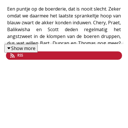
Een puntje op de boerderie, dat is nooit slecht. Zeker
omdat we daarmee het laatste sprankeltje hoop van
blauw-zwart de akker konden induwen. Chery, Praet,
Balikwisha en Scott deden regelmatig het
angstzweet in de klompen van de boeren druppen,
dus wat willen Bart, Duncan en Thomas nog meer?
Show more
Ze blikken ook samen vooruit op #ANTCHA, niet
RSS
onbelangrijk!
Host: Thomas Slembrouck
Gasten: Duncan Bartholomeeusen en Bart De Vré
Montage: Thomas Slembrouck