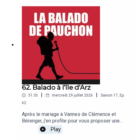
réalisé le tour du monde en ballon en 1999. Bonne
balado !
62. Balado à l'île d'Arz
|
|
31:35
mercredi 29 juillet 2026
Saison
17
,
Ep.
62
Après le mariage à Vannes de Clémence et
Bérenger, j'en profite pour vous proposer une
balado sur l'île d'Arz, dans le golfe du
Play
Morbihan.Tout le monde à bord avec Jean Bulot et