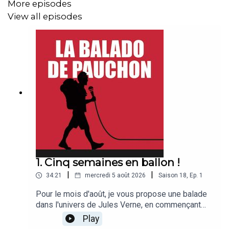
More episodes
View all episodes
1. Cinq semaines en ballon !
|
|
34:21
mercredi 5 août 2026
Saison
18
,
Ep.
1
Pour le mois d'août, je vous propose une balade
dans l'univers de Jules Verne, en commençant
par 5 semaines en ballon, en compagnie de
Play
Bertrand Piccard, psychiatre explorateur, qui a