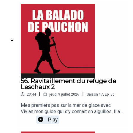
Hugo vient la voir en parapente en partant de
l'Aiguille du Midi, la vie est belle. Bonne balado !
56. Ravitaillement du refuge de
Leschaux 2
|
|
23:44
jeudi 9 juillet 2026
Saison
17
,
Ep.
56
Mes premiers pas sur la mer de glace avec
Vivian mon guide qui s'y connait en aiguilles. Il a
skié les 82 sommets des Alpes de plus de 4000
Play
mètres, tout est sur son site vivianbruchet.com.
Bonne balado !