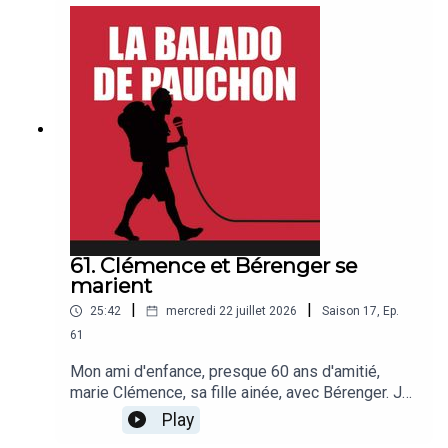
bonne balado !
61. Clémence et Bérenger se
marient
|
|
25:42
mercredi 22 juillet 2026
Saison
17
,
Ep.
61
Mon ami d'enfance, presque 60 ans d'amitié,
marie Clémence, sa fille ainée, avec Bérenger. Je
ne pensais pas sortir mon micro mais il m'a
Play
provoqué, et je n'ai pas résisté. J'aime les