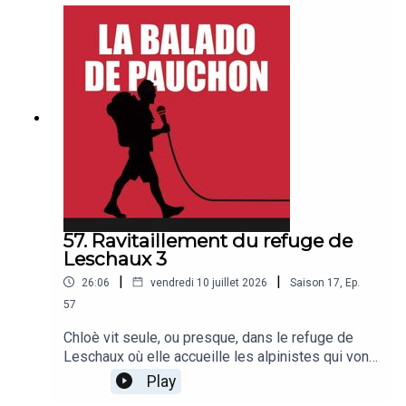
République et du château de Versailles avec
Bertrand. Bonne balado !
57. Ravitaillement du refuge de
Leschaux 3
|
|
26:06
vendredi 10 juillet 2026
Saison
17
,
Ep.
57
Chloè vit seule, ou presque, dans le refuge de
Leschaux où elle accueille les alpinistes qui vont
gravir les Grandes Jorasses. Tout n'est pas
Play
simple mais le cadre est exceptionnel, et quand