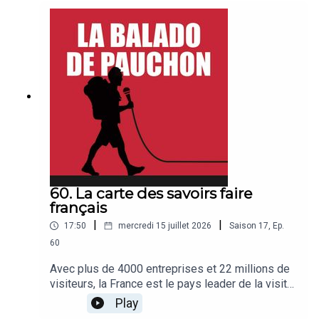
mariages, pour les rencontres que l'on peut faire.
Je vous laisse découvrir le résultat. Bonne
balado, bonne chance Anatole et beaucoup de
bonheur aux mariés !
60. La carte des savoirs faire
français
|
|
17:50
mercredi 15 juillet 2026
Saison
17
,
Ep.
60
Avec plus de 4000 entreprises et 22 millions de
visiteurs, la France est le pays leader de la visite
d'entreprise. Michelin vient de créer la carte de
Play
France des savoir-faire en collaboration avec