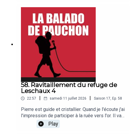
ravitaillé le refuge du Couvercle quand il était
jeune. Bonne balado !
58. Ravitaillement du refuge de
Leschaux 4
|
|
22:57
samedi 11 juillet 2026
Saison
17
,
Ep.
58
Pierre est guide et cristallier. Quand je l'écoute j'ai
l'impression de participer à la ruée vers l'or. Il va
être question de piolet d'Or, avec Frédéric, de
Play
contrôle fiscal avec Olivier, de l'Aiguille de la