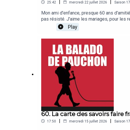
|
|
25:42
mercredi 22 juillet 2026
Saison
1
Mon ami d'enfance, presque 60 ans d'amitié, 
pas résisté. J'aime les mariages, pour les r
beaucoup de bonheur aux mariés !
Play
60. La carte des savoirs faire f
|
|
17:50
mercredi 15 juillet 2026
Saison
1