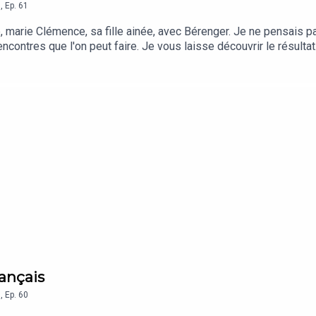
7
,
Ep.
61
marie Clémence, sa fille ainée, avec Bérenger. Je ne pensais pas
encontres que l'on peut faire. Je vous laisse découvrir le résult
rançais
7
,
Ep.
60