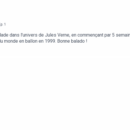
Ep.
1
alade dans l'univers de Jules Verne, en commençant par 5 semain
r du monde en ballon en 1999. Bonne balado !