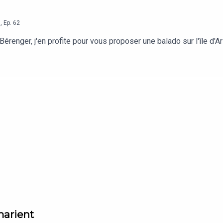
7
,
Ep.
62
renger, j'en profite pour vous proposer une balado sur l'île d'A
marient