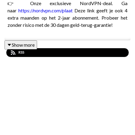
👉 Onze exclusieve NordVPN-deal. Ga
naar
https://nordvpn.com/plaat
Deze link geeft je ook 4
extra maanden op het 2-jaar abonnement. Probeer het
zonder risico met de 30 dagen geld-terug-garantie!
Show more
Onze gast is met 5 gouden medailles de meest succesvolle
RSS
Nederlandse Olympiër op de Zomerspelen. Daarnaast
neemt zijn lijst met wereldkampioenschappen mythische
proporties aan. Te gast is Harrie Lavreysen. D
e renner die
niet alleen de sprint domineert, maar het hele idee van
snelheid herschrijft.
Een gesprek over kracht, over turnen,
over pizza en wereldrecords, en over zijn doelen in L.A.
2028.
🎶 Muziek is er van Parker Fans, Radio Free Alice en
Cameron Winter