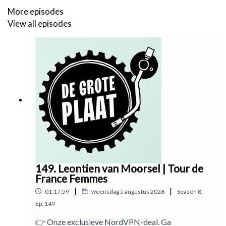
More episodes
View all episodes
👉
Check hier
alle muziek die we draaien in De Grote Plaat
👉 word ook
supporter
van De Grote Plaat via
PETJE AF
👉 Check hier de
playlist van Blaudzun
👉
Bestel hier
het officiële De Grote Plaat wielershirt
149. Leontien van Moorsel | Tour de
France Femmes
|
|
01:17:59
woensdag 5 augustus 2026
Season
8
,
👉 Volg ons op
Insta
Ep.
149
👉 Onze exclusieve NordVPN-deal. Ga