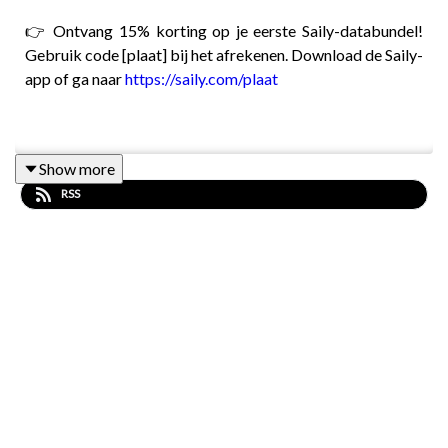
👉 Ontvang 15% korting op je eerste Saily-databundel!
Gebruik code [plaat] bij het afrekenen. Download de Saily-
app of ga naar
https://saily.com/plaat
Het is heel prettig nagenieten van Parijs-Roubaix - maar
Show more
niet te lang want zondag wacht alweer de Amstel Gold
RSS
Race 🏁🍻
John en Blaudzun ontvangen XDS-Astana
renner Darren van Bekkum. Eén van die jonge
Nederlandse profs
die langzaam onder de radar vandaan
vliegt en – zo denken wij - binnenkort aan het grote
publiek zijn talent zal tonen 🚀 Klimmer Darren maakte dit
jaar al indruk op Sardinië en in de laatste etappe van Parijs-
Nice. Aanstaande zondag start hij in de Amstel, en dit jaar
hoopt hij wél te finishen.