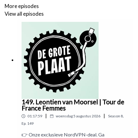
🎶 Muziek is er o.a. van Ploegendienst, M.I.A en Angelo de
More episodes
Augustine
View all episodes
👉 meld je
hier
aan voor
De Grote Plaat LIVE
op 19 mei
vanuit het
Wielercafé van Veenendaal-Veenendaal
👉 word ook
supporter
van De Grote Plaat via
PETJE AF
👉
Check hier
alle muziek die we draaien en draaiden in De
Grote Plaat
149. Leontien van Moorsel | Tour de
France Femmes
|
|
01:17:59
woensdag 5 augustus 2026
Season
8
,
👉
Koop hier
het officiële De Grote Plaat wielershirt
Ep.
149
👉 Onze exclusieve NordVPN-deal. Ga