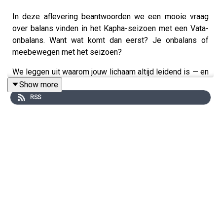
In deze aflevering beantwoorden we een mooie vraag
over balans vinden in het Kapha-seizoen met een Vata-
onbalans. Want wat komt dan eerst? Je onbalans of
meebewegen met het seizoen?
We leggen uit waarom jouw lichaam altijd leidend is — en
niet de seizoensregels.
Show more
RSS
Je krijgt praktische tips om Vata te kalmeren met
voeding, ritme en zachtheid
👉 Benieuwd naar de links die we noemen in deze
aflevering EN ons huidige aanbod?
Klik op deze link.
https://allesoverayurveda.nl/shownotes/