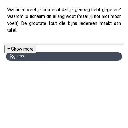
Wanneer weet je nou écht dat je genoeg hebt gegeten?
Waarom je lichaam dit allang weet (maar jij het niet meer
voelt) De grootste fout die bijna iedereen maakt aan
tafel.
Show more
En hoe jij weer leert vertrouwen op je eigen gevoel<br>In
RSS
deze aflevering leer je hoe je jouw ‘juiste portie’ bepaalt
zonder regels! |
👉 Benieuwd naar de links die we noemen in deze
aflevering EN ons huidige aanbod?
Klik op deze link.