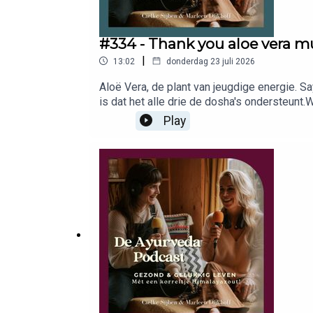
#334 - Thank you aloe vera m
|
13:02
donderdag 23 juli 2026
Aloë Vera, de plant van jeugdige energie. Sa
is dat het alle drie de dosha's ondersteunt.
toevoegingen het fijnst, precies zoals Ayurv
Play
Benieuwd naar de links die we noemen in d
PODCAST 👉🏻 Met bijna 2 miljoen (!) downlo
balans, een gezond gewicht, geen opgeblaze
podcast nemen wij, Marleen & Cielke, je mee
Ayurveda en een druk leven gaan echt samen
en persoonlijke adviezen delen. Of je nu w
de tools, motivatie en het spreekwoordelijke
betekenen en sluit je aan bij duizenden luist