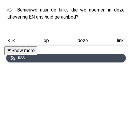
👉 Benieuwd naar de links die we noemen in deze
aflevering EN ons huidige aanbod?
Klik op deze link.
https://allesoverayurveda.nl/shownotes/
Show more
RSS
DE AYURVEDA PODCAST 👉🏻 Met bijna 2 miljoen (!)
downloads van onze podcast is het duidelijk: Ayurveda
is relevanter dan ooit.
Minder stress, meer energie, je hormonen in balans, een
gezond gewicht, geen opgeblazen buik meer, een
sterker immuunsysteem én meer rust in je hoofd – dat is
wat Ayurveda jou kan brengen.