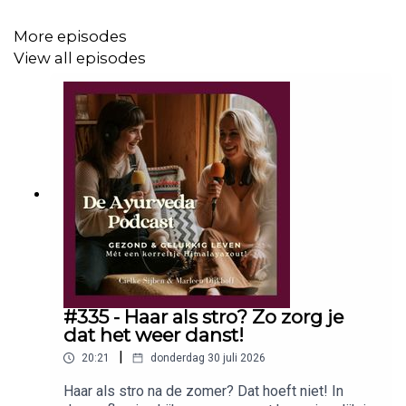
More episodes
View all episodes
In onze podcast nemen wij, Marleen & Cielke, je mee in
de eeuwenoude wijsheid van Ayurveda, vertaald naar
praktische tips voor jouw drukke dagelijkse leven. Ja,
Ayurveda en een druk leven gaan echt samen!
Iedere week hoor je openhartige gesprekken, eerlijke
verhalen én inspirerende experts die hun beste inzichten
en persoonlijke adviezen delen. Of je nu worstelt met je
cyclus, gezondheidsklachten, vermoeidheid of gewoon
op zoek bent naar meer balans: wij geven je de tools,
motivatie en het spreekwoordelijke korreltje
#335 - Haar als stro? Zo zorg je
dat het weer danst!
Himalayazout om direct aan de slag te gaan.
|
20:21
donderdag 30 juli 2026
Haar als stro na de zomer? Dat hoeft niet! In