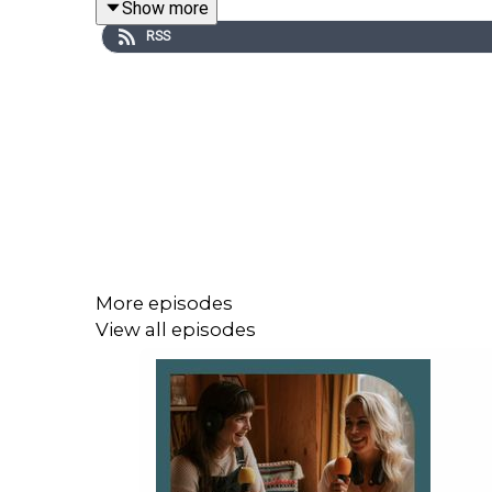
Show more
RSS
Klik op deze link.
https://allesoverayurveda.nl/sh
DE AYURVEDA PODCAST 👉🏻 Met bijna 2 miljoen (!) 
Minder stress, meer energie, je hormonen in bala
wat Ayurveda jou kan brengen.
More episodes
View all episodes
In onze podcast nemen wij, Marleen & Cielke, je 
Ayurveda en een druk leven gaan echt samen!
Iedere week hoor je openhartige gesprekken, eerli