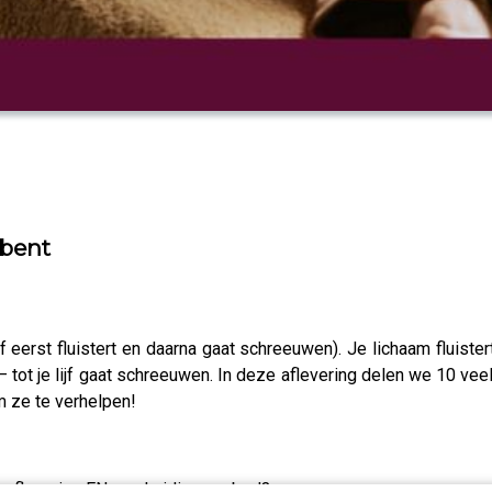
 bent
ijf eerst fluistert en daarna gaat schreeuwen). Je lichaam fluist
r — tot je lijf gaat schreeuwen. In deze aflevering delen we 10 
m ze te verhelpen!
 aflevering EN ons huidige aanbod?