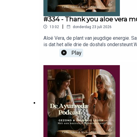
#334 - Thank you aloe vera m
|
13:02
donderdag 23 juli 2026
Aloë Vera, de plant van jeugdige energie. Sa
is dat het alle drie de dosha's ondersteunt.
toevoegingen het fijnst, precies zoals Ayurv
Play
Benieuwd naar de links die we noemen in d
PODCAST 👉🏻 Met bijna 2 miljoen (!) downlo
balans, een gezond gewicht, geen opgeblaze
podcast nemen wij, Marleen & Cielke, je mee
Ayurveda en een druk leven gaan echt samen
en persoonlijke adviezen delen. Of je nu w
de tools, motivatie en het spreekwoordelijke
betekenen en sluit je aan bij duizenden luist