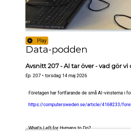
Play
Data-podden
Avsnitt 207 - AI tar över - vad gör vi
Ep.
207
•
torsdag 14 maj 2026
Företagen har fortfarande de små AI-vinsterna i f
https://computersweden.se/article/4168233/foret
What’s Left for Humans to Do?