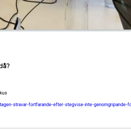
 då?
okus
agen-stravar-fortfarande-efter-stegvisa-inte-genomgripande-fo