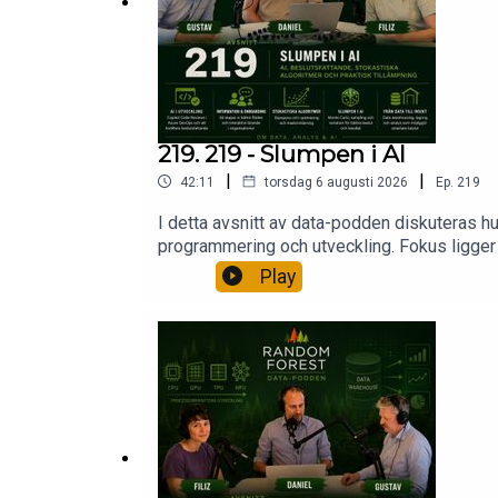
219. 219 - Slumpen i AI
|
|
42:11
torsdag 6 augusti 2026
Ep.
219
I detta avsnitt av data-podden diskuteras hu
programmering och utveckling. Fokus ligger 
potential. I detta avsnitt diskuteras hur man
Play
lärande. Vidare utforskas stokastiska algo
för att lösa komplexa problem.Copilot Co
Your AI How You Make Decisionshttps://hbr
Algorithmshttps://machinelearningmastery.