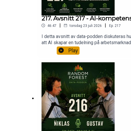
217. Avsnitt 217 - AI-kompete
|
|
46:47
torsdag 23 juli 2026
Ep.
217
I detta avsnitt av data-podden diskuteras 
att AI skapar en tudelning på arbetsmarkna
att chatta med data, samt filosofiska frågor
Play
rummet och dess implikationer för AI och me
och medvetande, belyser samtalet komplexit
lönhttps://computersweden.se/article/41862
(i sommarkåseri-format).https://www.link
cjcqf/Arguing with the Chinese Roomhttp