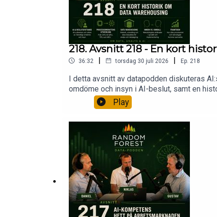
218. Avsnitt 218 - En kort hi
|
|
36:32
torsdag 30 juli 2026
Ep.
218
I detta avsnitt av datapodden diskuteras A
omdöme och insyn i AI-beslut, samt en histo
framtiden för processorer och AI, med fokus
Play
utveckling och de metodologiska skillnadern
tid och dess betydelse för dagens datalag
questioning-ai-advice-enoughCPU vs GPU vs
gpu-tpu-architecture/A Brief History of D
07/https://www.randomforest.se/data-pod