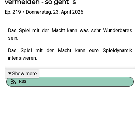
vermeiden - so geht´s
Ep.
219
•
Donnerstag, 23. April 2026
Das Spiel mit der Macht kann was sehr Wunderbares
sein.
Das Spiel mit der Macht kann eure Spieldynamik
intensivieren.
Show more
RSS
Das Spiel mit der Macht kann das aber nur, wenn die
Verantwortung für diese Macht auch gesehen wird und
gehalten werden kann.
In dieser Folge sprechen wir über 3 Anzeichen, wie du
Machtmissbrauch erkennst und wie du dich davor
schützen oder daraus entfliehen kannst.
HIER
geht´s zu Nikas Angeboten.