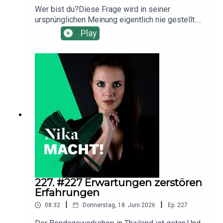
Wer bist du?Diese Frage wird in seiner
ursprünglichen Meinung eigentlich nie gestellt.
Wir verknüpfen diese Frage automatisch mit
Play
Dingen, die wir tun und die wir “mitbringen” (Alter,
Beruf, etc.).Doch was passiert, wenn wir
anfangen, die richtigen Fragen zu stellen? Und
zwar nicht nur anderen, sondern primär erstmal
uns selbst?In der heutigen Folge bekommst du
Antworten. Denn Erfahrungen dienen dir bei der
Beantwortung dieser Frage auf ganz
ungewöhnliche Weise.
227. #227 Erwartungen zerstören
Erfahrungen
|
|
08:32
Donnerstag, 18. Juni 2026
Ep.
227