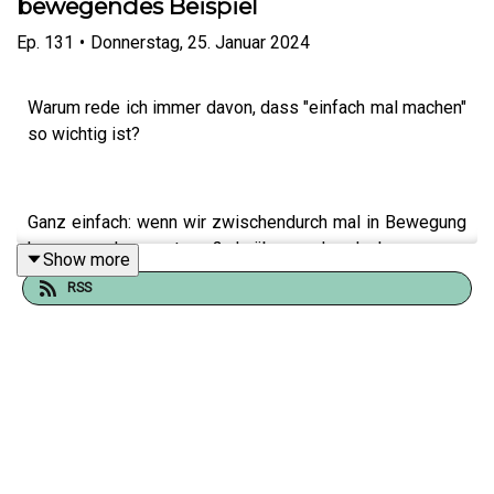
bewegendes Beispiel
Ep.
131
•
Donnerstag, 25. Januar 2024
Warum rede ich immer davon, dass "einfach mal machen"
so wichtig ist?
Ganz einfach: wenn wir zwischendurch mal in Bewegung
kommen, ohne erst groß darüber nachzudenken, warum
Show more
wir es tun, kommen Dinge in Bewegung. Veränderungen,
RSS
Lektionen, neu errungene Weisheit. Ganz egal, was am
Ende dabei herauskommt - diese Folge ist für mich sehr
bewegend.
HIER
geht´s zu Nikas Angeboten.
KLICKE HIER
, um zum Safespace zu gelangen.