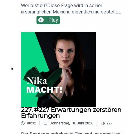
Wer bist du?Diese Frage wird in seiner
ursprünglichen Meinung eigentlich nie gestellt.
Wir verknüpfen diese Frage automatisch mit
Play
Dingen, die wir tun und die wir “mitbringen” (Alter,
Beruf, etc.).Doch was passiert, wenn wir
anfangen, die richtigen Fragen zu stellen? Und
zwar nicht nur anderen, sondern primär erstmal
uns selbst?In der heutigen Folge bekommst du
Antworten. Denn Erfahrungen dienen dir bei der
Beantwortung dieser Frage auf ganz
ungewöhnliche Weise.
227. #227 Erwartungen zerstören
Erfahrungen
|
|
08:32
Donnerstag, 18. Juni 2026
Ep.
227