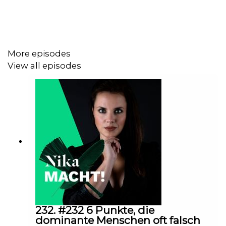
Folge mir und genieße zukünftig unschlagbare Vorteile:
More episodes
View all episodes
+ exklusive Podcast-Folgen in voller Länge
+ auf Wunsch mit Video auf Spotify (zeitversetzt zur
Audio Folge)
+ jeden Donnerstag eine neue Folge
+ Du hast Zugang zu nicht mehr öffentlich zugänglichen
Folgen
+ mit jeder Folge ein imaginäres "Dankeschön" :)
+ je nach Paket mit wöchentlichem Tritt in den Hintern
232. #232 6 Punkte, die
(Impuls der Woche) + unschlagbaren Boni
dominante Menschen oft falsch