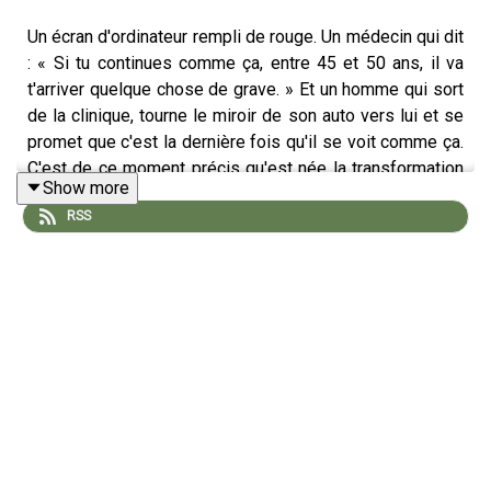
Un écran d'ordinateur rempli de rouge. Un médecin qui dit
: « Si tu continues comme ça, entre 45 et 50 ans, il va
t'arriver quelque chose de grave. » Et un homme qui sort
de la clinique, tourne le miroir de son auto vers lui et se
promet que c'est la dernière fois qu'il se voit comme ça.
C'est de ce moment précis qu'est née la transformation
Show more
d'Alexandre Dupuis.
RSS
Après plus de 16 ans dans la construction, un milieu dur
où il était chef d'équipe, Alexandre a perdu près de 100
livres et est devenu athlète d'endurance. De ce virage
est née ActivoDynamic, son entreprise lancée en 2023
en optimisation corporelle, où il accompagne aujourd'hui
des dizaines de personnes de 25 à 60 ans qui veulent
reprendre le contrôle de leur santé en combinant
entraînement, nutrition et habitudes de vie. Son histoire