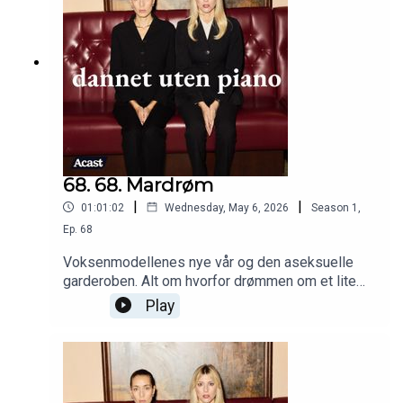
68. 68. Mardrøm
|
|
01:01:02
Wednesday, May 6, 2026
Season
1
,
Ep.
68
Voksenmodellenes nye vår og den aseksuelle
garderoben. Alt om hvorfor drømmen om et lite
hotell i Hellas, fremstår som et mareritt for
Play
enkelte av oss. Aldri før har det vært så mye mas
om at unge mennesker må kjede seg mer, men
hva mener vi egentlig med det? Jordskjelv og
Windows bay.Klipp: Jonas Jøranson