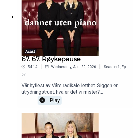
67. 67. Røykepause
|
|
54:14
Wednesday, April 29, 2026
Season
1
,
Ep.
67
Vår hyllest av Vårs radikale letthet. Siggen er
utrydningstruet, hva er det vi mister?
Trommelyden har blitt et stridens eple blant
Play
Brannsupportere. Nadina vet hvilke krefter som
egentlig er i sving. Influensere, fødsler og hva
den såkalt svimlende lønna egentlig kompenserer
for.Klipp: Jonas Jøranson