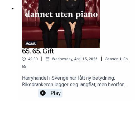
65. 65. Gift
|
|
49:30
Wednesday, April 15, 2026
Season
1
,
Ep.
65
Harryhandel i Sverige har fått ny betydning.
Riksdrankeren legger seg langflat, men hvorfor
drikker han? Nadina vet hvem som har skylden.
Play
The Drama i Helenas liv, og på kino, og den
irrasjonelle frykten for å gifte seg. Kvinner som
løper med ulver.Klipp: Jonas Jøranson