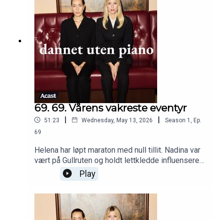
69. 69.⁠ ⁠Vårens vakreste eventyr
|
|
51:23
Wednesday, May 13, 2026
Season
1
,
Ep.
69
Helena har løpt maraton med null tillit. Nadina var
vært på Gullruten og holdt lettkledde influensere
varme. Erotiske noveller og barnekunstmuseum
Play
for voksne. Dannet uten piano tar snart slutt, men
er allerede klar for comeback.Klipp: Jonas
Jøranson