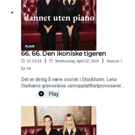
66. 66. Den ikoniske tigeren
|
|
01:03:59
Wednesday, April 22, 2026
Season
1
,
Ep.
66
Det er deilig å være svorsk i Stockholm. Lena
Dunhams grenseløse selvopptatthetprovoserer
og fascinerer. Vi analyserer låtskriving i lys av
Play
Vikingblod. Panic in Central Park.Klipp: Jonas
Jøranson