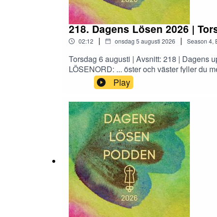
218. Dagens Lösen 2026 | Tor
|
|
02:12
onsdag 5 augusti 2026
Season
4
,
Torsdag 6 augusti | Avsnitt: 218 | Dagens
LÖSENORD: ... öster och väster fyller du med
Gud.APG 16:34 | Gud vill inte behålla glädje
Play
somtillhör Guds rike.HENRI NOUWEN | Årsl
som lyser upp din dag!Baserad på Dagens L
1731.Podden produceras av EBF, Evangelis
Bibelsällskapet.Andaktsboken © 1996 och 
HelsingforsREDAKTÖR: Anna Ekman | OMSL
stort sällskap.Dagens lösen är världens m
innehåller tvåbibelord för varje dag som fö