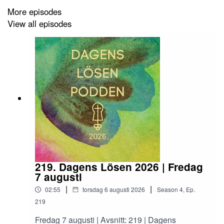
More episodes
Till dig som gått avsides med din tro och
View all episodes
underkänner dig själv som samtalspartner till
himmelens Gud säger Jesus: Det var för din skull
jag kom, dina böner är hörda!
TOMAS SJÖDIN |
Årslösen 2026:
Gud säger: ”Se, jag gör allting nytt.”
219. Dagens Lösen 2026 | Fredag
UPP 21:5 |
7 augusti
|
|
02:55
torsdag 6 augusti 2026
Season
4
,
Ep.
219
Dagens Lösen-podden är en andaktspodd med ord som
Fredag 7 augusti | Avsnitt: 219 | Dagens