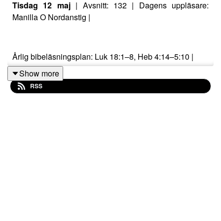
Tisdag 12 maj
| Avsnitt: 132 | Dagens uppläsare:
Manilla O Nordanstig |
Årlig bibeläsningsplan: Luk 18:1–8, Heb 4:14–5:10 |
Show more
RSS
DAGENS LÖSENORD:
Han har hört de utblottades bön, deras bön
har han inte föraktat. PS 102:18 |
Den rättfärdiges bön har kraft och gör därför
stor verkan. JAK 5:16 |