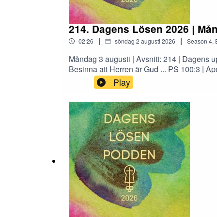
214. Dagens Lösen 2026 | Mån
|
|
02:26
söndag 2 augusti 2026
Season
4
,
Måndag 3 augusti | Avsnitt: 214 | Dagens
Besinna att Herren är Gud ... PS 100:3 | A
omvända sig och få liv.” APG 11:18 | Gud går
Play
död,och förlåter dem båda.DIETRICH BONHO
andaktspodd med ord som lyser upp din dag
längst av alla, sedan 1731. Podden produc
Svenska Bibelsällskapet. Andaktsboken © 
Helsingfors REDAKTÖR: Anna Ekman | OMS
stort sällskap. Dagens lösen är världens m
innehåller två bibelord för varje dag som fö