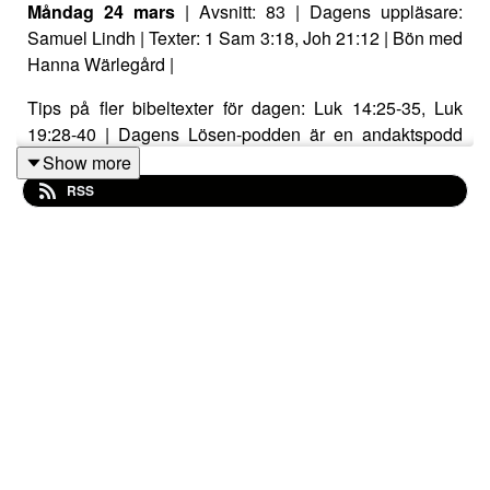
Måndag 24 mars
| Avsnitt: 83 | Dagens uppläsare:
Samuel Lindh | Texter: 1 Sam 3:18, Joh 21:12 | Bön med
Hanna Wärlegård |
Tips på fler bibeltexter för dagen: Luk 14:25-35, Luk
19:28-40 | Dagens Lösen-podden är en andaktspodd
med ord som lyser upp din dag!
Show more
RSS
Baserad på Dagens Lösen, den årliga andaktsbok som
som ges ut på över 50 språk och som varit i bruk längst
av alla, sedan 1731.
Podden produceras av EBF, Evangeliska
Brödraförsamlingen i Göteborg och Stockholm, i
samarbete med Libris förlag och Svenska
Bibelsällskapet.
Årslösen 2025: Pröva allt. Ta vara på det som är bra. (1