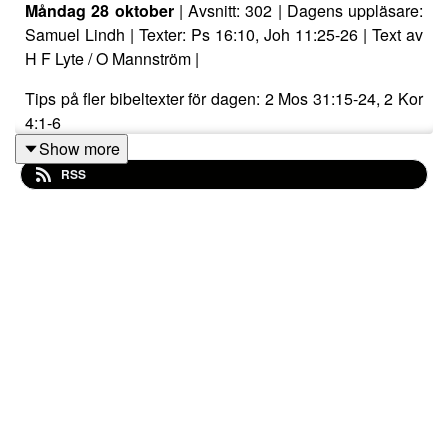
Måndag 28 oktober
| Avsnitt: 302 | Dagens uppläsare:
Samuel Lindh | Texter: Ps 16:10, Joh 11:25-26 | Text av
H F Lyte / O Mannström |
Tips på fler bibeltexter för dagen: 2 Mos 31:15-24, 2 Kor
4:1-6
Show more
Dagens Lösen-podden är en andaktspodd med ord som
RSS
lyser upp din dag!
Baserad på Dagens Lösen, den årliga andaktsbok som
som ges ut på över 50 språk och som varit i bruk längst
av alla, sedan 1731.
Podden produceras av EBF, Evangeliska
Brödraförsamlingen i Göteborg och Stockholm, i
samarbete med Libris förlag och Svenska
Bibelsällskapet.
Årslösen 2024: Gör allting i kärlek (1 Kor 16:14)