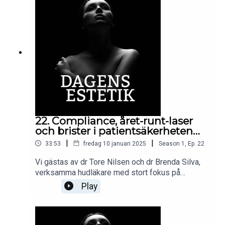
upplevelser, goda råd, intressanta frågor och lite
varningar utlovas!Medverkande i detta avsnitt: Dr
Hamid Natghian @dr.natghianAvsnittet sponsras
av: GC Aesthetics
https://gcaesthetics.com@gcaesthetics.scandina
via
22. Compliance, året-runt-laser
och brister i patientsäkerheten…
|
|
33:53
fredag 10 januari 2025
Season
1
,
Ep.
22
Vi gästas av dr Tore Nilsen och dr Brenda Silva,
verksamma hudläkare med stort fokus på
estetiska behandlingar.Veckans podd bjuder på
Play
hudläkarnas bästa tips för hur man håller huden
top notch hela vintern igenom, konkreta
behandlingsråd, regelrätta varningar och en unik