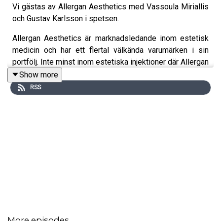
Vi gästas av Allergan Aesthetics med Vassoula Miriallis
och Gustav Karlsson i spetsen.
Allergan Aesthetics är marknadsledande inom estetisk
medicin och har ett flertal välkända varumärken i sin
portfölj. Inte minst inom estetiska injektioner där Allergan
Aesthetics har imponerande 100 miljoner sprutor i, så att
Show more
säga, ryggen. Självklart blir vi nyfikna på vad de har att
RSS
berätta om estetiska injektioners historia, utveckling och
framtid, men även om säkerhet och potentiella risker.
Intressant och inspirerande för både klient och utövare!
Medverkande i detta avsnitt: @allerganaestheticsnordics
Avsnittet sponsras av:
Allergan Aesthetics
More episodes