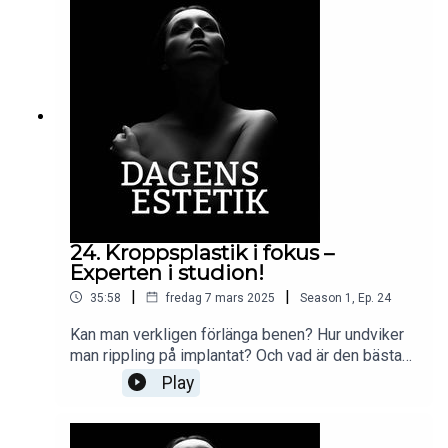
Dagens Estetik, berättar allt – och mer därtill – i
vårens främsta hudspecial.Avsnittet bjuder på
pekpinnar, praktiska råd och mängder av
inspiration!Medverkande i detta avsnitt: Elin
Fagerberg [@elinfagerberg]Avsnittet sponsras av:
Dermalogica PRO
24. Kroppsplastik i fokus –
Experten i studion!
|
|
35:58
fredag 7 mars 2025
Season
1
,
Ep.
24
Kan man verkligen förlänga benen? Hur undviker
man rippling på implantat? Och vad är den bästa
lösningen för hudöverskott efter en stor
Play
viktminskning? Vi tar reda på rubbet och mycket
mer när docent Ulf Samuelson, plastikkirurg och
medlem i Dagens Estetiks expertpanel, gästar