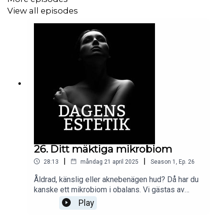
View all episodes
26. Ditt mäktiga mikrobiom
|
|
28:13
måndag 21 april 2025
Season
1
,
Ep.
26
Åldrad, känslig eller aknebenägen hud? Då har du
kanske ett mikrobiom i obalans. Vi gästas av
Trevor Steyn, forskare och grundare av det
Play
sydafrikanska, ekologiska hudvårdsmärket Esse