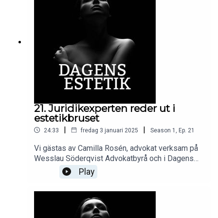
inblick från Riksdagens runda-bord-samtal med
den avancerade estetik-branschen.Spännande
samtal med lika delar hudvänligt fokus som hett
inlägg i debatten! Medverkande i detta avsnitt: Dr
Brenda Silva @dr.brendasilva_hudlakareivast och
dr Tore Nilsen @drtore
21. Juridikexperten reder ut i
estetikbruset
|
|
24:33
fredag 3 januari 2025
Season
1
,
Ep.
21
Vi gästas av Camilla Rosén, advokat verksam på
Wesslau Söderqvist Advokatbyrå och i Dagens
Estetiks Expertpanel där Camilla reder ut
Play
frågeställningar som kan uppkomma bland
klienter och professionella aktörer i
skönhetsbranschen.I dagens poddavsnitt tittar vi
närmare på utvalda frågor som rör allt ifrån