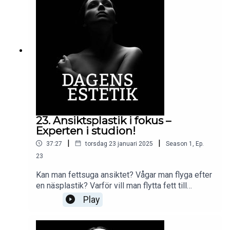
studion för att svara på inskickade
frågor.Avsnittet bjuder på nyheter, tänkvärda råd,
spännande frågor och tydliga svar.Medverkande i
detta avsnitt: Docent Ulf Samuelson
@akademiklinikensverige
23. Ansiktsplastik i fokus –
Experten i studion!
|
|
37:27
torsdag 23 januari 2025
Season
1
,
Ep.
23
Kan man fettsuga ansiktet? Vågar man flyga efter
en näsplastik? Varför vill man flytta fett till
tinningarna?Allt det här och mer därtill får vi svar
Play
på när dr Hamid Natghian, plastikkirurg och
Dagens Estetiks expert på ansiktsplastik, gästar
studion för att svara på inskickade frågor.Aha-