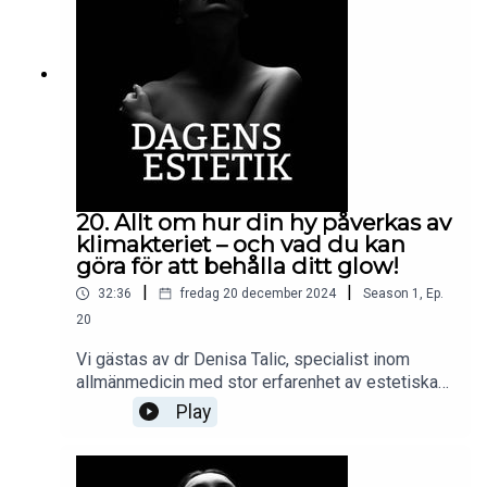
sjukskrivning efter plastikoperation, kriterier för
en anmälan till IVO, till hur man försäkrar sin
perfekta kropp.Tänkvärda tips, intressanta frågor
och goda råd utlovas!Medverkande i detta avsnitt:
Camilla Rosén, Wesslau Söderqvist advokatbyrå
@wesslausoderqvistadvokatbyra
20. Allt om hur din hy påverkas av
klimakteriet – och vad du kan
göra för att behålla ditt glow!
|
|
32:36
fredag 20 december 2024
Season
1
,
Ep.
20
Vi gästas av dr Denisa Talic, specialist inom
allmänmedicin med stor erfarenhet av estetiska
behandlingar. Fokus för dagen är ett ämne som,
Play
trots att det drabbar hälften av världens
befolkning, har talats ganska tyst om –
förklimakteriet, klimakteriet och hur det påverkar