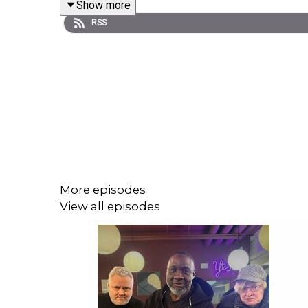
Show more
RSS
Det och mycket annat får ni svar om i detta podavsn
Stötta oss gärna på Swish nr: 123 535 48 57
More episodes
View all episodes