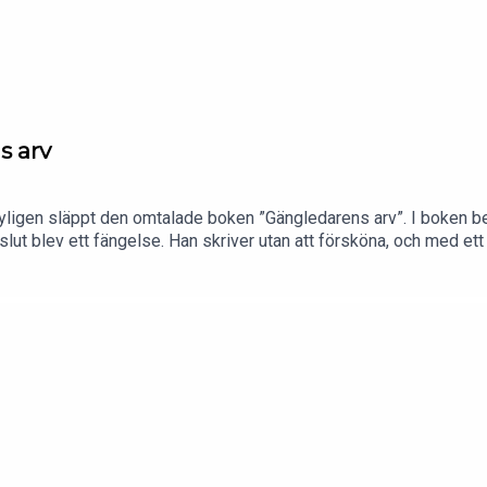
s arv
nyligen släppt den omtalade boken ”Gängledarens arv”. I boken ber
slut blev ett fängelse. Han skriver utan att försköna, och med ett ty
t pratar de om utanförskap och identitet, om kriminalitetens baks
faktiskt krävs för att bryta med ett liv där “respekt” och våld bl
ood.se/essa