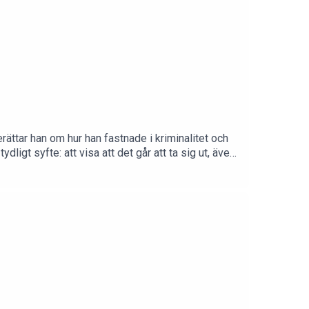
ättar han om hur han fastnade i kriminalitet och
dligt syfte: att visa att det går att ta sig ut, även
ida och de konsekvenser som sällan syns utåt. Om
ivit ett språk, en falsk trygghet.Vill du köpa en