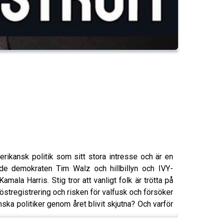
rikansk politik som sitt stora intresse och är en
tade demokraten Tim Walz och hillbillyn och IVY-
ala Harris. Stig tror att vanligt folk är trötta på
stregistrering och risken för valfusk och försöker
a politiker genom året blivit skjutna? Och varför