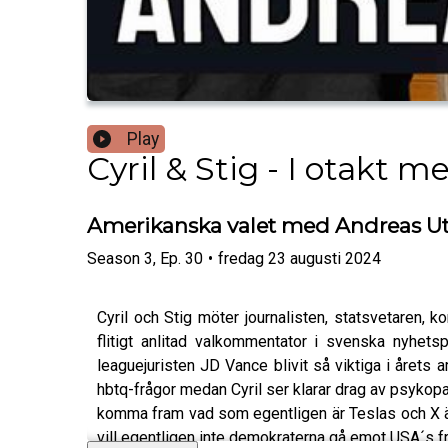
Play
Cyril & Stig - I otakt 
Amerikanska valet med Andreas U
Season
3
,
Ep.
30
•
fredag 23 augusti 2024
Cyril och Stig möter journalisten, statsvetaren,
flitigt anlitad valkommentator i svenska nyhets
leaguejuristen JD Vance blivit så viktiga i årets 
hbtq-frågor medan Cyril ser klarar drag av psykop
komma fram vad som egentligen är Teslas och X äg
vill egentligen inte demokraterna gå emot USA´s fr