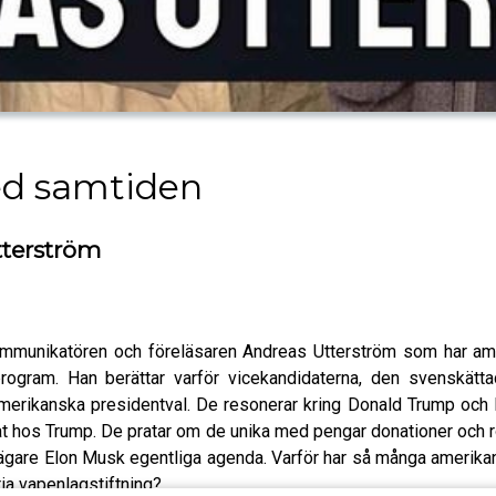
med samtiden
tterström
 kommunikatören och föreläsaren Andreas Utterström som har ame
program. Han berättar varför vicekandidaterna, den svenskät
amerikanska presidentval. De resonerar kring Donald Trump och Kam
at hos Trump. De pratar om de unika med pengar donationer och rö
are Elon Musk egentliga agenda. Varför har så många amerikansk
ia vapenlagstiftning?