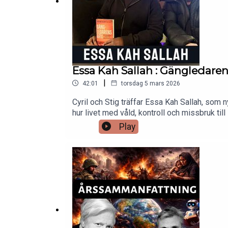
Essa Kah Sallah : Gängledaren
|
42:01
torsdag 5 mars 2026
Cyril och Stig träffar Essa Kah Sallah, som 
hur livet med våld, kontroll och missbruk till 
när man varit långt inne i skiten.I avsnitte
Play
skam, rädsla och vändpunkter. Och om vad som 
signerad kopia av hans bok? Gå till storyh