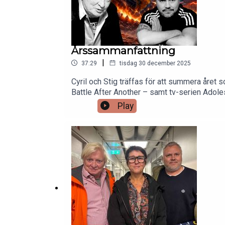
Årssammanfattning
|
37:29
tisdag 30 december 2025
Cyril och Stig träffas för att summera året 
Battle After Another – samt tv-serien Adol
Picasso, liksom om böcker och läsning. August
Play
litteratur.Båda har under året varit med om s
Charlie Parkers och Miles Davis heroinmissb
fritt, associerande samtal om politik, kultur,
gärna genom att swisha ett bidrag på Swish