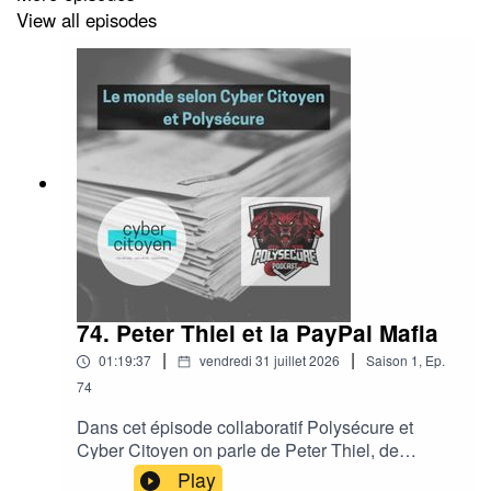
View all episodes
74. Peter Thiel et la PayPal Mafia
|
|
01:19:37
vendredi 31 juillet 2026
Saison
1
,
Ep.
74
Dans cet épisode collaboratif Polysécure et
Cyber Citoyen on parle de Peter Thiel, de
Palantir et de la Paypal Mafia.Bonne écoute!
Play