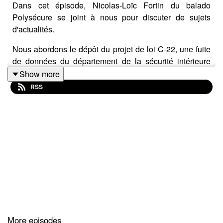
Dans cet épisode, Nicolas-Loïc Fortin du balado
Polysécure se joint à nous pour discuter de sujets
d'actualités.
Nous abordons le dépôt du projet de loi C-22, une fuite
de données du département de la sécurité intérieure
des États-Unis qui dévoile l'intérêt pour les solutions de
Show more
surveillance et une nouvelle application d'astroturfing
RSS
politique vendue au Canada.
More episodes