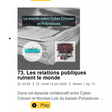
73. Les relations publiques
ruinent le monde
|
|
53:29
mardi 16 juin 2026
Saison
1
,
Ep.
73
Dans cet épisode collaboratif entre Cyber
Citoyen et Nicolas-Loïc du balado Polysécure on
aborde plusieurs sujets d'actualités:Le système
Play
SORM et le contrôle accru de l'Internet russe par