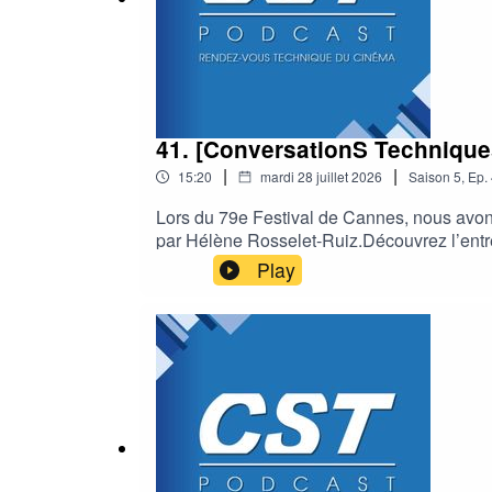
41. [ConversationS Techniques
|
|
15:20
mardi 28 juillet 2026
Saison
5
,
Ep.
Lors du 79e Festival de Cannes, nous avons
par Hélène Rosselet-Ruiz.Découvrez l’entre
Play