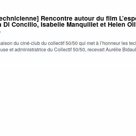
Technicienne] Rencontre autour du film L’es
 Di Concilio, Isabelle Manquillet et Helen Ol
9
aison du ciné-club du collectif 50/50 qui met à l’honneur les t
 et administratrice du Collectif 50/50, recevait Aurélie Bidault 
len Olive (productrice), venues présenter leur travail sur le fil
né à la Quinzaine des cinéastes à Cannes 2026.