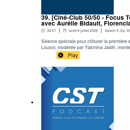
39. [Ciné-Club 50/50 - Focus 
avec Aurélie Bidault, Florencia
|
|
34:07
lundi 6 juillet 2026
Saison
5
,
Ep.
3
Séance spéciale pour clôturer la première s
Louxor, modérée par Yasmina Jaafri, monteuse
Isabelle Manquillet (cheffe monteuse) et He
Play
long métrage de la réalisatrice, sélection