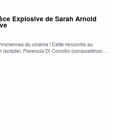
pèce Explosive de Sarah Arnold
ive
echniciennes du cinéma ! Cette rencontre au
(scripte), Florencia Di Concilio (compositrice),
m L’Espèce explosive de Sarah Arnold, premier