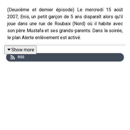
(Deuxième et dernier épisode) Le mercredi 15 août
2007, Enis, un petit garçon de 5 ans disparaît alors qu’il
joue dans une rue de Roubaix (Nord) où il habite avec
son père Mustafa et ses grands-parents. Dans la soirée,
le plan Alerte enlèvement est activé.
Show more
RSS
À minuit et demi, les policiers décident de
perquisitionner un box dans un autre quartier de Roubaix.
Ils retrouvent Enis et son ravisseur. Il s’agit de Francis
Evrard, un pédocriminel sorti de prison depuis peu. Il
avait été condamné en 1989 à une peine de 27 ans pour
le viol de deux enfants…
Dans Crime story, la journaliste Clawdia Prolongeau
raconte cette enquête avec Damien Delseny, chef du