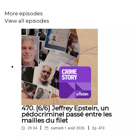
service police-justice du Parisien.
More episodes
View all episodes
Crédits
. Direction de la rédaction : Pierre Chausse -
Rédacteur en chef : Jules Lavie - Ecriture et voix :
Clawdia Prolongeau et Damien Delseny - Production :
Thibault Lambert, Clara Garnier-Amouroux - Réalisation et
mixage : Julien Montcouquiol - Musiques : Audio
Network - Photo : AFP - Archives : INA.
Documentation.
Cet épisode de Crime story a été préparé en puisant
470. [6/6] Jeffrey Epstein, un
dans les archives du Parisien, avec l'aide de nos
pédocriminel passé entre les
documentalistes.
mailles du filet
|
|
29:34
samedi 1 août 2026
Ep.
470