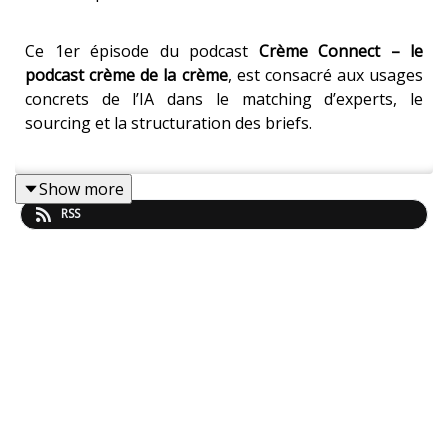
Ce 1er épisode du podcast
Crème Connect – le
podcast crème de la crème
, est consacré aux usages
concrets de l’IA dans le matching d’experts, le
sourcing et la structuration des briefs.
Show more
Pierre Rognion, Head of AI chez creme de la creme
,
RSS
raconte comment l’IA transforme concrètement le
quotidien des équipes... On parle
prototypage
,
monorepo
,
agents
IA
,
contraintes du terrain
,
limites
,
priorisation
… et
vision long terme
: mieux servir les
clients et mieux valoriser les experts de la
communauté.
Un épisode qui dépasse la simple exploration
technique, une vision pragmatique de ce qui marche
vraiment en production, pour éclairer une question