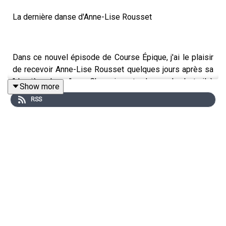
La dernière danse d'Anne-Lise Rousset
Dans ce nouvel épisode de Course Épique, j'ai le plaisir
de recevoir Anne-Lise Rousset quelques jours après sa
"dernière danse" aux Championnats du monde de trail à
Show more
Canfranc, en Espagne. À 37 ans, la vétérinaire savoyarde,
RSS
maman de Faustin et ultratraileuse d'exception, a choisi
de tourner cette page avec brio : une 6ème place
mondiale sur 82 km et une médaille de bronze par
équipe pour l'équipe de France.
Retour sur une carrière marquée par des exploits
mémorables - sa victoire à la CCC en 2014, son record
légendaire du GR20 seulement 11 mois après son
accouchement (35h50), sa 2ème place à la mythique