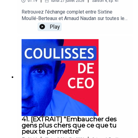
|
|
01:19
lundi 27 juillet 2026
Saison
4
,
Ep.
41
Retrouvez l'échange complet entre Sixtine
Moullé-Berteaux et Arnaud Naudan sur toutes les
plateformes d'écoute !Coulisses de CEO est un
Play
podcast de BDO France
41. [EXTRAIT] "Embaucher des
gens plus chers que ce que tu
peux te permettre"