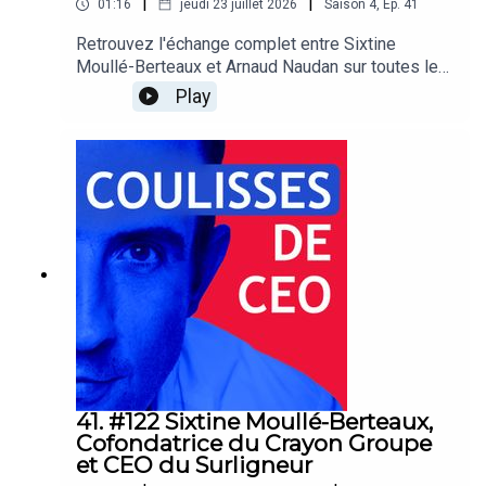
|
|
01:16
jeudi 23 juillet 2026
Saison
4
,
Ep.
41
Retrouvez l'échange complet entre Sixtine
Moullé-Berteaux et Arnaud Naudan sur toutes les
plateformes d'écoute !Coulisses de CEO est un
Play
podcast de BDO France
41. #122 Sixtine Moullé-Berteaux,
Cofondatrice du Crayon Groupe
et CEO du Surligneur