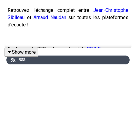
Retrouvez l'échange complet entre
Jean-Christophe
Sibileau
et
Arnaud Naudan
sur toutes les plateformes
d'écoute !
Coulisses de CEO est un podcast de
BDO France
Show more
RSS