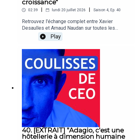
croissance"
la métaphore de la Ferrari qui reste au garage
|
|
02:39
lundi 20 juillet 2026
Saison
4
,
Ep.
40
face à la Peugeot qui roule, et sa conviction
qu'avant d'être remplacés par l'IA, on sera
Retrouvez l'échange complet entre Xavier
remplacés par ceux qui savent l'utiliser.Coulisses
Desaulles et Arnaud Naudan sur toutes les
de CEO est un podcast de BDO France.
plateformes d'écoute !Coulisses de CEO est un
Play
podcast de BDO France
40. [EXTRAIT] "Adagio, c'est une
hôtellerie à dimension humaine