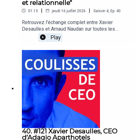
et relationnelle"
|
|
01:13
jeudi 16 juillet 2026
Saison
4
,
Ep.
40
Retrouvez l'échange complet entre Xavier
Desaulles et Arnaud Naudan sur toutes les
plateformes d'écoute !Coulisses de CEO est un
Play
podcast de BDO France
40. #121 Xavier Desaulles, CEO
d'Adagio Aparthotels