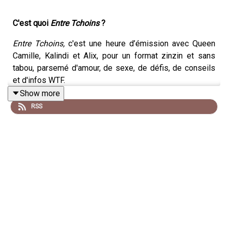
C'est quoi
Entre Tchoins
?
Entre Tchoins,
c'est une heure d’émission avec Queen
Camille, Kalindi et Alix, pour un format zinzin et sans
tabou, parsemé d'amour, de sexe, de défis, de conseils
et d'infos WTF.
Show more
L'ambition de cette émission est de t’
empouvoirer
et te
RSS
faire rire jusqu’à ce que fasses un peu pipi sur toi.
Entre Tchoins
#7 - La masturbation
Kalindi, Camille et Alix te disent tout sur la masturbation :
leurs habitudes, leurs objets insolites, et leurs
anecdotes débiles.