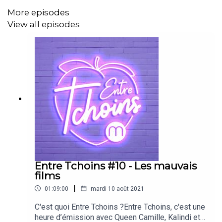
Abonnez-vous aux
Podcasts sexo de Madmoizelle
sur :
More episodes
View all episodes
Apple Podcast
Deezer
Spotify
Mettez-nous une note (5 étoiles) sur Apple Podcast
pour soutenir le podcast !
Entre Tchoins #10 - Les mauvais
films
|
01:09:00
mardi 10 août 2021
C'est quoi Entre Tchoins ?Entre Tchoins, c'est une
heure d’émission avec Queen Camille, Kalindi et