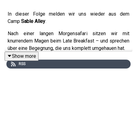
In dieser Folge melden wir uns wieder aus dem
Camp
Sable Alley
.
Nach einer langen Morgensafari sitzen wir mit
knurrendem Magen beim Late Breakfast – und sprechen
über eine Begegnung, die uns komplett umgehauen hat.
Show more
Plötzlich standen sie vor uns: Wildhunde.
RSS
Und dann liefen sie einfach an uns vorbei – zielstrebig,
fokussiert, wie auf Mission. Fast so, als wären sie an
einer unsichtbaren Schnur gezogen.
Eigentlich waren wir auf dem Weg zu einem Leoparden.
Aber diese Szene? Hat alles verändert.
Unser Guide hat sofort reagiert und ist unserem Wunsch
gefolgt, den Wildhunden hinterherzufahren.