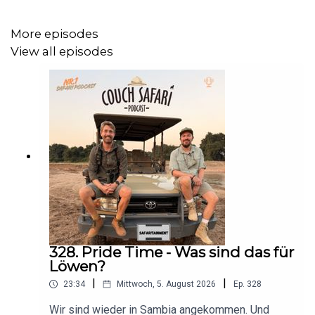
Doch trotz krasser Ortskenntnis und Erfahrung mit
diesem Rudel: keine Chance.
More episodes
View all episodes
Sechs Wildhunde.
Und wir haben keinen einzigen mehr wiedergesehen.
Stattdessen: frische Spuren, immer wieder neue
Hinweise – und das Gefühl, dass sie mit uns spielen.
Ein Katz-und-Maus-Spiel mitten im Busch.
Am Ende bleibt ein unglaubliches Erlebnis.
Und die klare Erkenntnis:
Im Busch haben wir keine Chance gegen die Tiere.
328. Pride Time - Was sind das für
Löwen?
|
|
23:34
Mittwoch, 5. August 2026
Ep.
328
SHOWNOTES:
Wir sind wieder in Sambia angekommen. Und