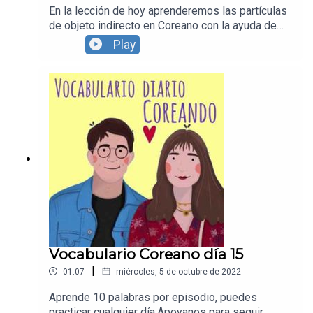
En la lección de hoy aprenderemos las partículas
de objeto indirecto en Coreano con la ayuda de
personas nativas en Español y Coreano.Apoyanos
Play
para seguir creando contenido y continuar con
Coreando:https://supporter.acast.com/coreandoD
escarga el pdf de la lección en la descripción del
video de nuestro canal de youtube:
:https://www.youtube.com/watch?v=HppNHXlFK-
w&ab_channel=CoreandoRecuerda seguirnos en
todas nuestras redes
sociales!https://www.instagram.com/coreandolah
ttps://www.youtube.com/c/Coreandohttps://www.
facebook.com/Coreandola
Vocabulario Coreano día 15
|
01:07
miércoles, 5 de octubre de 2022
Aprende 10 palabras por episodio, puedes
practicar cualquier día.Apoyanos para seguir