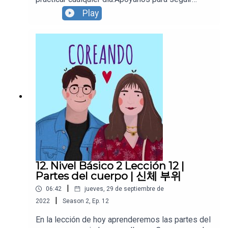
creando contenido y continuar con
Play
Coreando:https://supporter.acast.com/coreandoR
ecuerda seguirnos en todas nuestras redes
sociales! https://www.instagram.com/coreandola
https://www.youtube.com/c/Coreando https://ww
w.facebook.com/Coreandolahttps://www.youtube.
com/c/Coreando https://www.facebook.com/Cor
eandola
12. Nivel Básico 2 Lección 12 |
Partes del cuerpo | 신체 부위
|
06:42
jueves, 29 de septiembre de
|
2022
Season
2
,
Ep.
12
En la lección de hoy aprenderemos las partes del