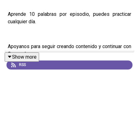
Aprende 10 palabras por episodio, puedes practicar
cualquier día.
Apoyanos para seguir creando contenido y continuar con
Coreando:
Show more
RSS
https://supporter.acast.com/coreando
Recuerda seguirnos en todas nuestras redes sociales!
https://www.instagram.com/coreandola