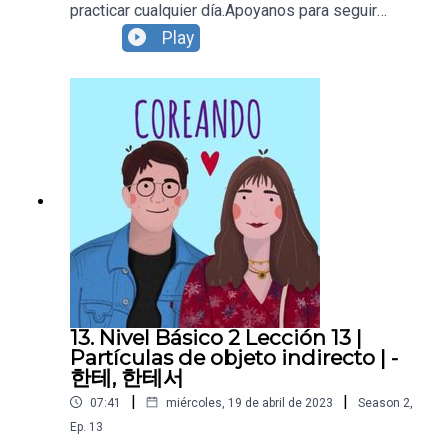
practicar cualquier día.Apoyanos para seguir
creando contenido y continuar con
Play
Coreando:https://supporter.acast.com/coreandoR
ecuerda seguirnos en todas nuestras redes
sociales! https://www.instagram.com/coreandola
https://www.youtube.com/c/Coreando https://ww
w.facebook.com/Coreandolahttps://www.youtube.
com/c/Coreando https://www.facebook.com/Cor
eandola
13. Nivel Básico 2 Lección 13 |
Partículas de objeto indirecto | -
한테, 한테서
|
|
07:41
miércoles, 19 de abril de 2023
Season
2
,
Ep.
13