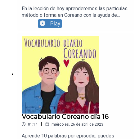
En la lección de hoy aprenderemos las partículas
método o forma en Coreano con la ayuda de
personas nativas en Español y Coreano.Apoyanos
Play
para seguir creando contenido y continuar con
Coreando:https://supporter.acast.com/coreandoD
escarga el pdf de la lección en la descripción del
video de nuestro canal de youtube:
:https://www.youtube.com/watch?
v=2xP1jteE7ws&lc=UgwNiorEPC8Cttcv7ad4AaA
BAg&ab_channel=CoreandoRecuerda seguirnos
en todas nuestras redes
sociales!https://www.instagram.com/coreandolah
ttps://www.youtube.com/c/Coreandohttps://www.
facebook.com/Coreandola
Vocabulario Coreano día 16
|
01:14
miércoles, 26 de abril de 2023
Aprende 10 palabras por episodio, puedes