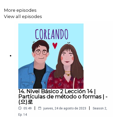
https://www.youtube.com/c/Coreando
More episodes
https://www.facebook.com/Coreandola
View all episodes
https://www.youtube.com/c/Coreando
https://www.facebook.com/Coreandola
14. Nivel Básico 2 Lección 14 |
Partículas de método o formas | -
(으)로
|
|
05:49
jueves, 24 de agosto de 2023
Season
2
,
Ep.
14