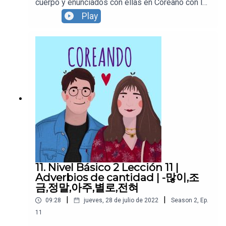
cuerpo y enunciados con ellas en Coreano con la
ayuda de personas nativas en Español y Coreano.
Play
Apoyanos para seguir creando contenido y
continuar con
Coreando:https://supporter.acast.com/coreandoD
escarga el pdf de la lección en el siguiente link
:https://drive.google.com/file/d/1NrfihF_Ax9LCVI
KXyTArpvo30DQFArj2/view?
usp=sharingRecuerda seguirnos en todas
nuestras redes sociales!
https://www.instagram.com/coreandolahttps://w
ww.youtube.com/c/Coreando
https://www.facebook.com/Coreandola
11. Nivel Básico 2 Lección 11 |
Adverbios de cantidad | -많이,조
금,정말,아주,별로,전혀
|
|
09:28
jueves, 28 de julio de 2022
Season
2
,
Ep.
11