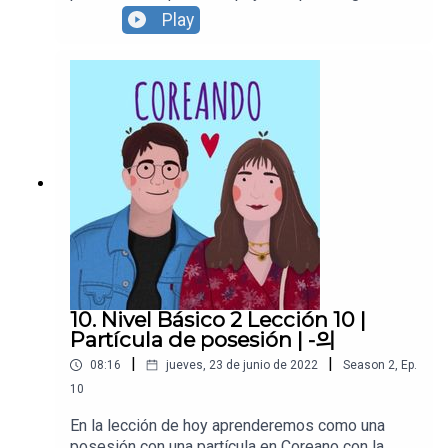
creando contenido y continuar con
Play
Coreando:https://supporter.acast.com/coreandoR
ecuerda seguirnos en todas nuestras redes
sociales! https://www.instagram.com/coreandola
https://www.youtube.com/c/Coreando https://ww
w.facebook.com/Coreandolahttps://www.youtube.
com/c/Coreando https://www.facebook.com/Cor
eandola
10. Nivel Básico 2 Lección 10 |
Partícula de posesión | -의
|
|
08:16
jueves, 23 de junio de 2022
Season
2
,
Ep.
10
En la lección de hoy aprenderemos como una
posesión con una partícula en Coreano con la