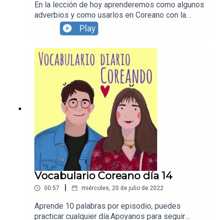
En la lección de hoy aprenderemos como algunos
adverbios y como usarlos en Coreano con la
ayuda de personas nativas en Español y Coreano.
Play
Apoyanos para seguir creando contenido y
continuar con
Coreando:https://supporter.acast.com/coreandoD
escarga el pdf de la lección en el siguiente link
:https://drive.google.com/file/d/1hJshqp64WYrU
e_hi7ol4HNpW7GEP3iTe/view?
usp=sharingRecuerda seguirnos en todas
nuestras redes sociales!
https://www.instagram.com/coreandolahttps://w
ww.youtube.com/c/Coreando
https://www.facebook.com/Coreandola
Vocabulario Coreano día 14
|
00:57
miércoles, 20 de julio de 2022
Aprende 10 palabras por episodio, puedes
practicar cualquier día.Apoyanos para seguir