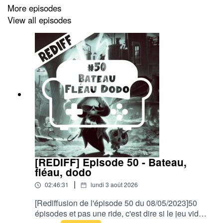
Twitter -
https://twitter.com/CoopEtCanap
More episodes
View all episodes
Discord -
https://discord.gg/eUTA6CB2hK
Music by Adhesive Wombat -
www.soundcloud.com/adhesivewombat
[REDIFF] Episode 50 - Bateau,
fléau, dodo
|
02:46:31
lundi 3 août 2026
[Rediffusion de l'épisode 50 du 08/05/2023]50
épisodes et pas une ride, c'est dire si le jeu vidéo