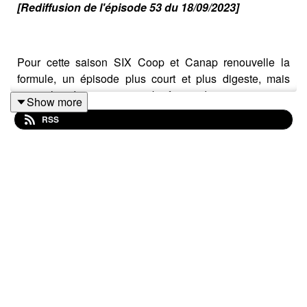
[Rediffusion de l'épisode 53 du 18/09/2023]
Pour cette saison SIX Coop et Canap renouvelle la
formule, un épisode plus court et plus digeste, mais
toutes les deux semaines, bref, une dingz comme peu
Show more
d'autres. Du coup, on y parle de Baldur's Gate 3, et du
RSS
Nintendo Direct ! Mais aussi un Quiz très très hard. Bref
un délicieux poulet.
-----------------------------------------------------
Le site - www.coopetcanap.com
Twitch -
https://twitch.tv/coopetcanap