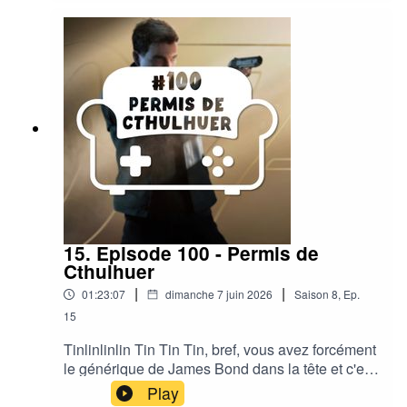
pas de vous envoyer plein de bonnes ondes
pour cet été ! --------------------------------------------------
---Discord - https://discord.gg/eUTA6CB2hKLe
site - www.coopetcanap.comTwitch
- https://twitch.tv/coopetcanapTwitter
- https://twitter.com/CoopEtCanapMusic by
Adhesive Wombat -
www.soundcloud.com/adhesivewombat
15. Episode 100 - Permis de
Cthulhuer
|
|
01:23:07
dimanche 7 juin 2026
Saison
8
,
Ep.
15
Tinlinlinlin Tin Tin Tin, bref, vous avez forcément
le générique de James Bond dans la tête et c'est
tant mieux car figurez vous que c'est justement
Play
de ca qu'on parle dans cet épisode, en effet, au