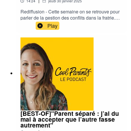
|
14:24
jeudi 30 janvier 2025
Rediffusion - Cette semaine on se retrouve pour
parler de la gestion des conflits dans la fratrie.
Comment faire face à la jalousie des uns et des
Play
autres et maintenir un équilibre familial ?
Nicolas, papa de 3 enfants, nous raconte son
vécu.
[BEST-OF]"Parent séparé : j’ai du
mal à accepter que l’autre fasse
autrement"