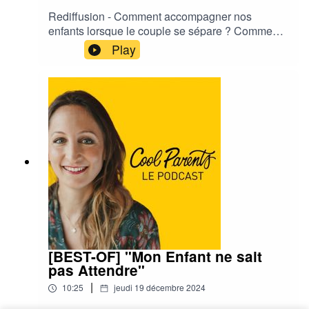
Rediffusion - Comment accompagner nos
enfants lorsque le couple se sépare ? Comment
gérer l'annonce ? Et l'après ? Aujourd'hui c’est
Play
Sophie qui nous partage son témoignage
[BEST-OF] "Mon Enfant ne sait
pas Attendre"
|
10:25
jeudi 19 décembre 2024