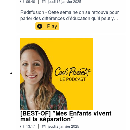
|
09:40
jeudi 16 janvier 2025
Rediffusion - Cette semaine on se retrouve pour
parler des différences d’éducation qu’il peut y
avoir entre les deux parents, et plus
Play
particulièrement lorsque les parents sont
séparés. C'est déjà un sujet qui peut être source
de conflit lorsque l’on est en couple, mais quand
on est séparés le challenge est encore différent.
Comment accepter que l’autre fasse autrement ?
Comment accepter que l’on ait plus forcément la
main là-dessus ? Emmanuelle divorcée et
maman de deux jumeaux de 6ans nous partage
son expérience.
[BEST-OF] "Mes Enfants vivent
mal la séparation"
|
13:17
jeudi 2 janvier 2025