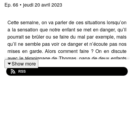
Ep.
66
•
jeudi 20 avril 2023
Cette semaine, on va parler de ces situations lorsqu’on
a la sensation que notre enfant se met en danger, qu’il
pourrait se brûler ou se faire du mal par exemple, mais
qu’il ne semble pas voir ce danger et n’écoute pas nos
mises en garde. Alors comment faire ? On en discute
avec le témoignage de Thomas, papa de deux enfants
Show more
de 5ans 1/2 et 3ans 1/2.
RSS