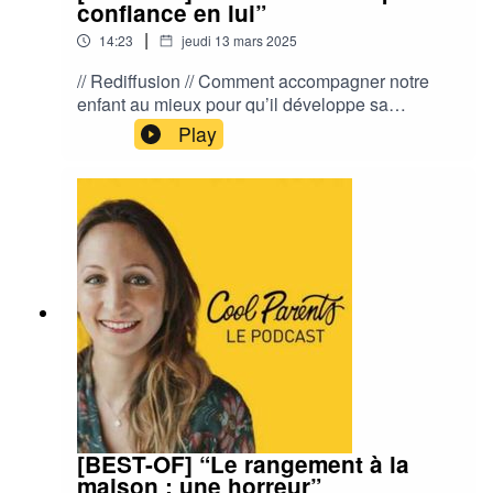
confiance en lui”
|
14:23
jeudi 13 mars 2025
// Rediffusion // Comment accompagner notre
enfant au mieux pour qu’il développe sa
confiance en lui ? Comment faire quand on a
Play
nous-même peu confiance en nous ? On discute
de cela ensemble, grâce au témoignage de
Manon, maman d’une petite fille de 6 ans.
[BEST-OF] “Le rangement à la
maison : une horreur”