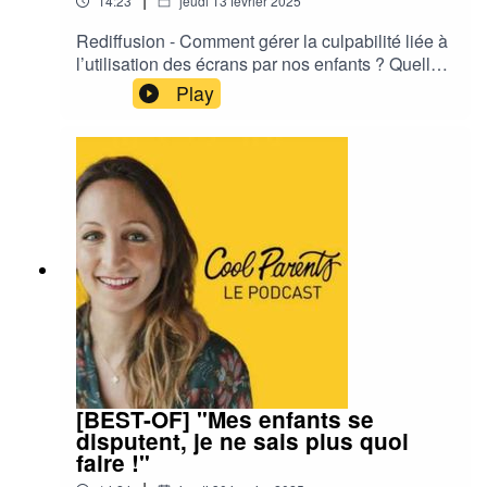
14:23
jeudi 13 février 2025
Rediffusion - Comment gérer la culpabilité liée à
l’utilisation des écrans par nos enfants ? Quelles
solutions mettre en place pour encadrer leur
Play
usage ? Olivia, maman de deux enfants de 4 ans
et 1 an et demi, nous livre son ressenti sur la
question.
[BEST-OF] "Mes enfants se
disputent, je ne sais plus quoi
faire !"