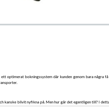
n ett optimerat bokningssystem där kunden genom bara några få 
ransporter.
h kanske blivit nyfikna på. Men hur går det egentligen till? I dett
illnaden på reducering och kompensering, hur Nordicons val av b