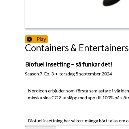
Play
Containers & Entertainers
Biofuel insetting – så funkar det!
Season
7
,
Ep.
3
•
torsdag 5 september 2024
Nordicon erbjuder som första samlastare i världe
minska sina CO2-utsläpp med upp till 100% på sjöt
Biofuel insettning har säkert många hört talas om oc
reder vi ut begreppen på djupet. Vi går igenom sk