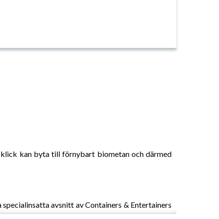
klick kan byta till förnybart biometan och därmed
a specialinsatta avsnitt av Containers & Entertainers
iobränsle kan ha negativa utsläpp, och vad man som