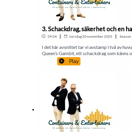
3. Schackdrag, säkerhet och en ha
|
|
59:34
torsdag 20 november 2025
Season
I det här avsnittet tar vi avstamp i två av 
Queen’s Gambit, ett schackdrag som känns ob
fredspipa med Xi. Förvirrat? Ja. Viktigt? Abs
Play
säkerheten ut i Göteborgs Hamn? Med insikt
blev tryggare, eller bara mer medvetet om ris
när containrarna nästan kommer i tid?När klo
Avsnittet rundas sedan av med ett pärlband 
med och som alltid: Containers & entertainers