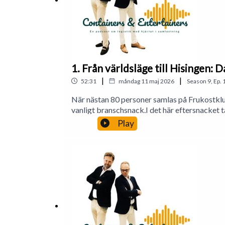
1. Från världsläge till Hisingen: 
|
|
52:31
måndag 11 maj 2026
Season
9
,
Ep.
När nästan 80 personer samlas på Frukostklubb
vanligt branschsnack.I det här eftersnacket ta
börjar skaka på riktigt.Lars Green guidar oss
Play
börjar påverka containrar, bränslepriser och
från Länsstyrelsen Västra Götaland, som gäst
egentligen för det oväntade?Och som alltid sp
vind och grannar får självklart också ta plats