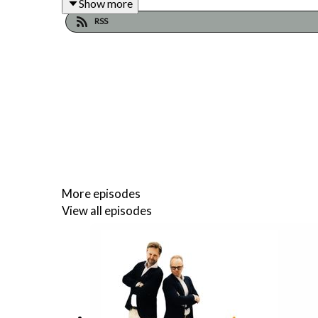
Show more
både speditör och varuägare vinner på att minska u
RSS
Till vår hjälp har vi bjudit in Mikael Nordblom, I
I övrigt tjötar Linus och Peter på i vanlig stil. Bra
att besöka varje vingård man ser längs vägen.
More episodes
View all episodes