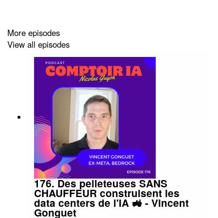
Donc voilà, je vous le partage en hors-série sur Spotify
et Apple Podcast. Vous l'avez peut-être déjà entendu.
More episodes
Mais je suis content, même si je n'en suis pas l'auteur,
View all episodes
de vous le mettre entre les oreilles. Et mes fidèles
auditeurs commencent à me connaître et à savoir que je
suis prêt à tout pour vous éclairer au mieux sur l'IA !
"L'Europe perd parce que c'est des ronds-de-cuir qui
réglementent à Bruxelles. Ce récit est destructeur parce
qu'il est internalisé par les Européens. C'est une forme
de colonialisme. Il faut le renverser." 🤯
176. Des pelleteuses SANS
CHAUFFEUR construisent les
data centers de l'IA 🚜 - Vincent
— Arthur Mensch, DG Mistral AI, devant la Commission
Gonguet