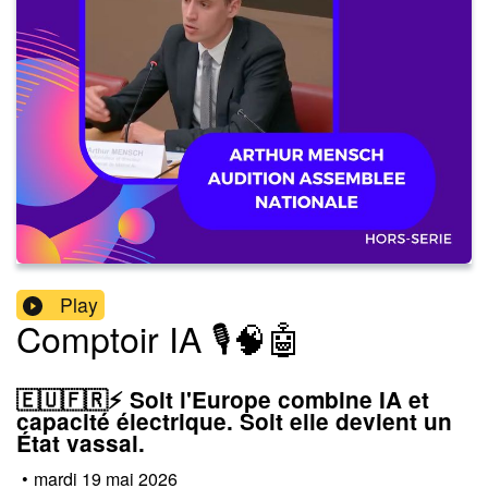
Play
Comptoir IA 🎙️🧠🤖
🇪🇺🇫🇷⚡️ Soit l'Europe combine IA et
capacité électrique. Soit elle devient un
État vassal.
•
mardi 19 mai 2026