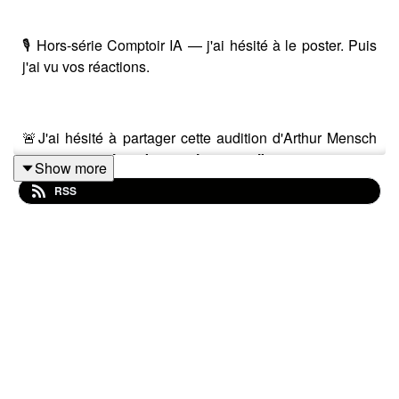
🎙️ Hors-série Comptoir IA — j'ai hésité à le poster. Puis
j'ai vu vos réactions.
🚨J'ai hésité à partager cette audition d'Arthur Mensch
parce que je n'en suis pas l'auteur
— c'est
Show more
l'Assemblée nationale.
RSS
Mais devant le succès de mon post LinkedIn qui la
relayait, et surtout devant tout ce que j'y ai appris,
devant la clarté frontale du DG de Mistral AI, et devant
l'urgence du sujet pour la souveraineté française et
européenne — je me suis dit qu'il fallait que tout le
monde l'écoute.