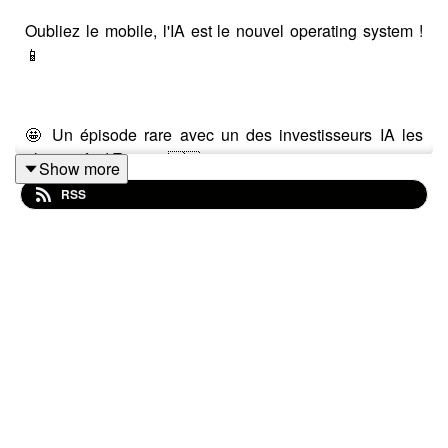
Oubliez le mobile, l'IA est le nouvel operating system !
📱
🤩 Un épisode rare avec un des investisseurs IA les
plus actifs d'Europe 🇪🇺
Show more
RSS
"Aujourd'hui, on serait débile de ne pas créer une boîte
avec de l'IA à l'intérieur." 🤯
🤖 L'IA vue par le VC — Nouvel épisode de Comptoir IA
avec Alexis Robert, General Partner chez Kima
Ventures, le fonds de Xavier Niel.