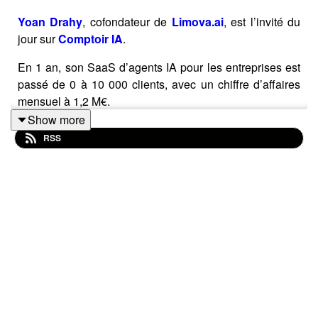
Yoan Drahy
, cofondateur de
Limova.ai
, est l’invité du
jour sur
Comptoir IA
.
En 1 an, son SaaS d’agents IA pour les entreprises est
passé de 0 à 10 000 clients, avec un chiffre d’affaires
mensuel à 1,2 M€.
Show more
Et tout ça sans VC traditionnels, en misant sur un go-to-
RSS
market radicalement différent.
💡 Ce qu’on a retenu de nos échanges :
Yoan n’a pas juste monté une boîte d’IA. Il a bâti une
usine à agents qui automatisent tous les pans de
l’entreprise : support, direction, marketing, prospection…
avec une approche 100% entreprise, 100% ROI.
🔍 Deux sujets passionnants abordés dans l’épisode :