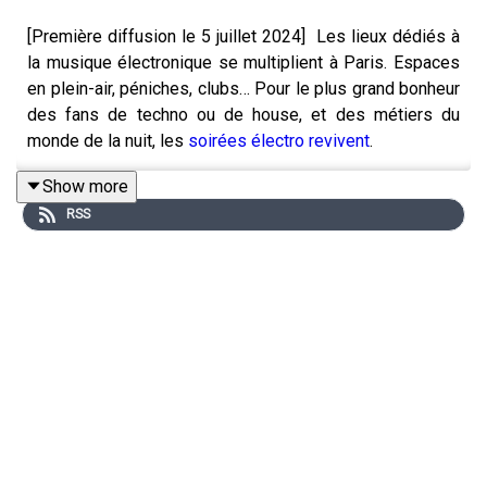
[Première diffusion le 5 juillet 2024] Les lieux dédiés à
la musique électronique se multiplient à Paris. Espaces
en plein-air, péniches, clubs… Pour le plus grand bonheur
des fans de techno ou de house, et des métiers du
monde de la nuit, les
soirées électro revivent
.
Show more
RSS
Elles avaient eu leur période de gloire, avec des lieux
mythiques comme le Rex-Club ou encore le Queen sur
les Champs-Elysées, dans les années 90. Après le creux
des années 2010, plusieurs établissements liés à
l’électro ouvrent, mais la pandémie de Covid-19 s’en
mêle. Aujourd’hui,
c’est le quartier de la Villette
, dans le
19e arrondissement de Paris, qui réunit les amateurs de
musique électronique.