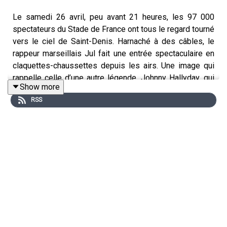
Le samedi 26 avril, peu avant 21 heures, les 97 000
spectateurs du Stade de France ont tous le regard tourné
vers le ciel de Saint-Denis. Harnaché à des câbles, le
rappeur marseillais Jul fait une entrée spectaculaire en
claquettes-chaussettes depuis les airs. Une image qui
rappelle celle d’une autre légende, Johnny Hallyday, qui
Show more
le 5 septembre 1998, s’était fait hélitreuiller sur le toit du
RSS
Stade de France, depuis un hélicoptère.
Il faut dire qu’en l’espace de dix ans, Jul est devenu le
plus gros vendeur de l'histoire du rap français et il est
aussi l’un des artistes francophones les plus écoutés de
la décennie, sur les plateformes d’écoute. Il détient
aussi le record de ventes de disques en France, tous
genres confondus, juste derrière… Johnny Hallyday. C’est
en 2014 que le public découvre Jul, aka Julien Mari, avec