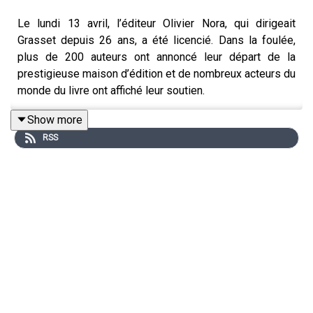
Le lundi 13 avril, l’éditeur Olivier Nora, qui dirigeait
Grasset depuis 26 ans, a été licencié. Dans la foulée,
plus de 200 auteurs ont annoncé leur départ de la
prestigieuse maison d’édition et de nombreux acteurs du
monde du livre ont affiché leur soutien.
Show more
RSS
Depuis 2023, Grasset est détenue, via sa maison mère
Hachette, par le milliardaire Vincent Bolloré. Les
tensions entre Olivier Nora et les dirigeants du groupe
se sont aggravées ces derniers mois, notamment avec
l’annonce de l’arrivée de l’écrivain algérien Boualem
Sansal chez Grasset. Son limogeage a provoqué un
séisme dans le monde de l’édition, qui voit dans ce
changement de direction une reprise en main de Vincent
Bolloré et une menace pour la liberté d’expression.